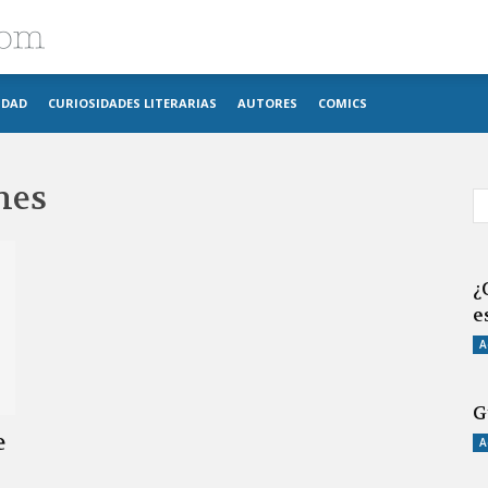
Blog
IDAD
CURIOSIDADES LITERARIAS
AUTORES
COMICS
imosver
nes
¿
e
A
G
e
A