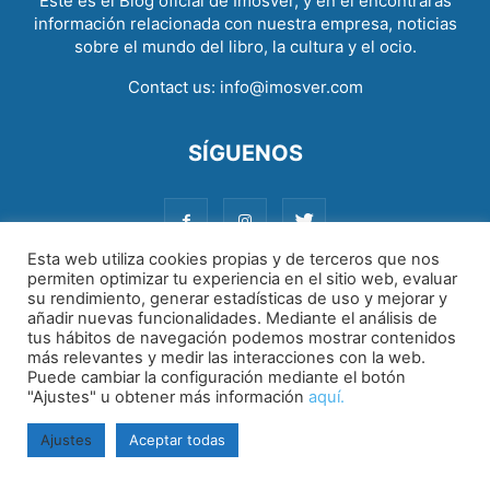
Este es el Blog oficial de Imosver, y en él encontrarás
información relacionada con nuestra empresa, noticias
sobre el mundo del libro, la cultura y el ocio.
Contact us:
info@imosver.com
SÍGUENOS
Esta web utiliza cookies propias y de terceros que nos
permiten optimizar tu experiencia en el sitio web, evaluar
su rendimiento, generar estadísticas de uso y mejorar y
Aviso legal
|
Política de cookies
|
Política de privacidad
añadir nuevas funcionalidades. Mediante el análisis de
tus hábitos de navegación podemos mostrar contenidos
más relevantes y medir las interacciones con la web.
Puede cambiar la configuración mediante el botón
"Ajustes" u obtener más información
aquí.
Ajustes
Aceptar todas