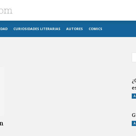
Blog
IDAD
CURIOSIDADES LITERARIAS
AUTORES
COMICS
imosver
¿
e
A
G
Un
A