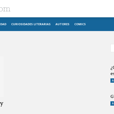
Blog
IDAD
CURIOSIDADES LITERARIAS
AUTORES
COMICS
imosver
¿
e
A
G
 y
A