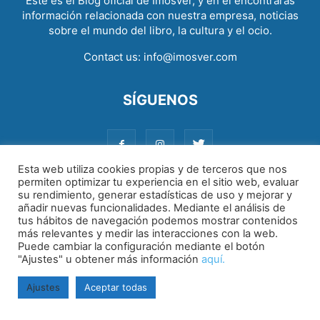
Este es el Blog oficial de Imosver, y en él encontrarás
información relacionada con nuestra empresa, noticias
sobre el mundo del libro, la cultura y el ocio.
Contact us:
info@imosver.com
SÍGUENOS
Esta web utiliza cookies propias y de terceros que nos
permiten optimizar tu experiencia en el sitio web, evaluar
su rendimiento, generar estadísticas de uso y mejorar y
Aviso legal
|
Política de cookies
|
Política de privacidad
añadir nuevas funcionalidades. Mediante el análisis de
tus hábitos de navegación podemos mostrar contenidos
más relevantes y medir las interacciones con la web.
Puede cambiar la configuración mediante el botón
"Ajustes" u obtener más información
aquí.
Ajustes
Aceptar todas