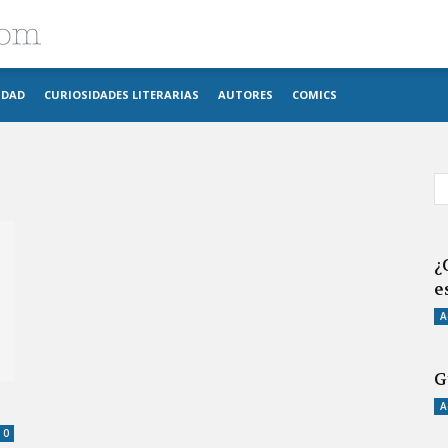
Blog
IDAD
CURIOSIDADES LITERARIAS
AUTORES
COMICS
imosver
¿
e
A
G
A
0