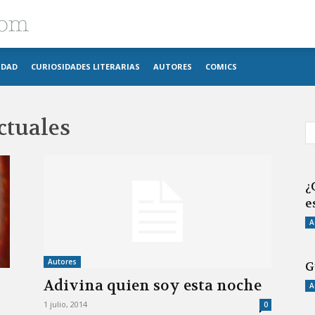
Blog
IDAD
CURIOSIDADES LITERARIAS
AUTORES
COMICS
imosver
actuales
¿
e
A
Autores
G
Adivina quien soy esta noche
A
1 julio, 2014
0