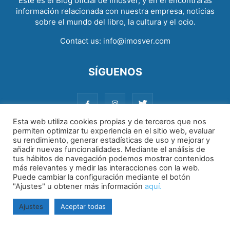
Este es el Blog oficial de Imosver, y en él encontrarás
información relacionada con nuestra empresa, noticias
sobre el mundo del libro, la cultura y el ocio.
Contact us:
info@imosver.com
SÍGUENOS
Esta web utiliza cookies propias y de terceros que nos
permiten optimizar tu experiencia en el sitio web, evaluar
su rendimiento, generar estadísticas de uso y mejorar y
Aviso legal
|
Política de cookies
|
Política de privacidad
añadir nuevas funcionalidades. Mediante el análisis de
tus hábitos de navegación podemos mostrar contenidos
más relevantes y medir las interacciones con la web.
Puede cambiar la configuración mediante el botón
"Ajustes" u obtener más información
aquí.
Ajustes
Aceptar todas