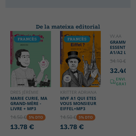
De la mateixa editorial
VV.AA
FRANCÈS
FRANCÈS
FRANCÈ
GRAMMAIR
ESSENTIELL
DESCATA
A1/A2 LIVR
34.10 €
5% 
32.40 €
ENVIAME
GRATUÏT!
DRES JÉRÉMIE
KRITTER ADRIANA
MARIE CURIE, MA
MVF A1 QUI ETES
GRAND-MÈRE -
VOUS MONSIEUR
LIVRE + MP3
EIFFEL+MP3
14.50 €
14.50 €
5% DTO
5% DTO
13.78 €
13.78 €