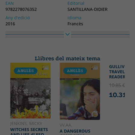
EAN
Editorial
9782278076352
SANTILLANA-DIDIER
Any d'edició
Idioma
2016
Francès
Núm. col·lecció
Col·lecció
B2
MONDES ON TVF
Alt
Ample
191
126
Llibres del mateix tema
GULLIVER'S
ANGLÈS
ANGLÈS
ANGLÈS
TRAVELS 1º 
READERS
10.85 €
5% 
10.31 €
JENKINS, MICKY
VV.AA.
WITCHES SECRETS
A DANGEROUS
AND LIES 4º ESO