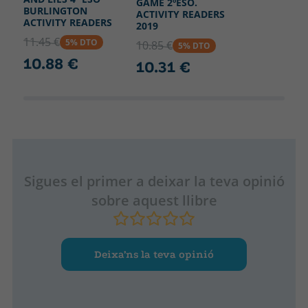
GAME 2ºESO.
BURLINGTON
ACTIVITY READERS
ACTIVITY READERS
2019
11.45 €
5% DTO
10.85 €
5% DTO
10.88 €
10.31 €
Sigues el primer a deixar la teva opinió
sobre aquest llibre
Deixa’ns la teva opinió