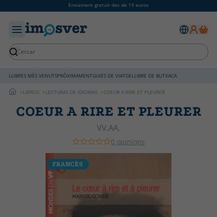
Enviament gratuït des de 19 euros
LLIBRES MÉS VENUTS
PRÒXIMAMENT
GUIES DE VIATGE
LLIBRE DE BUTXACA
LIBROS
LECTURAS DE IDIOMAS
COEUR A RIRE ET PLEURER
COEUR A RIRE ET PLEURER
VV.AA.
0 opinions
FRANCÈS