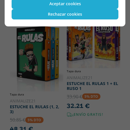
16.10 €
16.95 €
5% DTO
Aceptar cookies
16.10 €
Rechazar cookies
Tapa dura
ANIMALIZE21
ESTUCHE EL RULAS 1 + EL
RUSO 1
Tapa dura
33.90 €
5% DTO
ANIMALIZE21
32.21 €
ESTUCHE EL RULAS (1, 2,
3)
¡ENVÍO GRATIS!
50.85 €
5% DTO
48.31 €