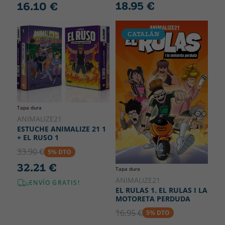
18.95 €
16.10 €
CATALÁN
Tapa dura
ANIMALIZE21
ESTUCHE ANIMALIZE 21 1
+ EL RUSO 1
33.90 €
5% DTO
32.21 €
Tapa dura
ANIMALIZE21
¡ENVÍO GRATIS!
EL RULAS 1. EL RULAS I LA
MOTORETA PERDUDA
16.95 €
5% DTO