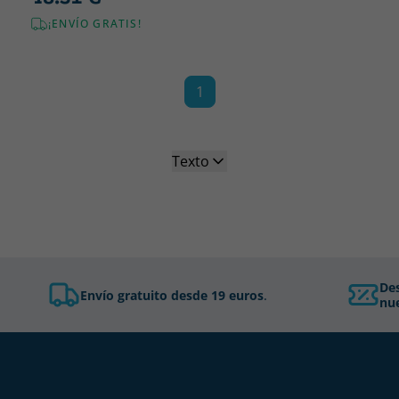
¡ENVÍO GRATIS!
1
Texto
De
Envío gratuito desde 19 euros
.
nue