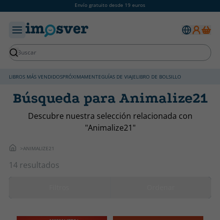
Envío gratuito desde 19 euros
LIBROS MÁS VENDIDOS
PRÓXIMAMENTE
GUÍAS DE VIAJE
LIBRO DE BOLSILLO
Búsqueda para Animalize21
Descubre nuestra selección relacionada con
"Animalize21"
ANIMALIZE21
14 resultados
Filtros
Ordenar