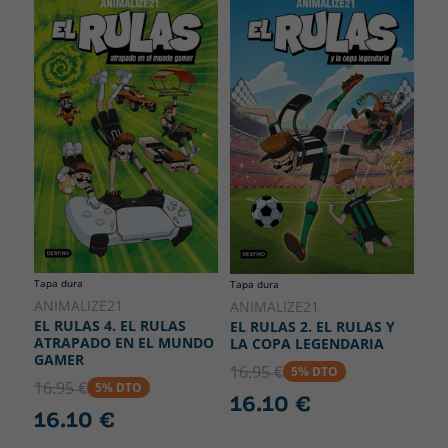
Tapa dura
Tapa dura
ANIMALIZE21
ANIMALIZE21
EL RULAS 4. EL RULAS
EL RULAS 2. EL RULAS Y
ATRAPADO EN EL MUNDO
LA COPA LEGENDARIA
GAMER
16.95 €
5% DTO
16.95 €
5% DTO
16.10 €
16.10 €