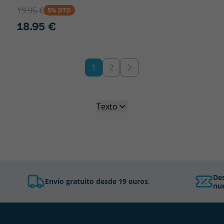
19.95 €
5% DTO
18.95 €
1
2
Texto
De
Envío gratuito desde 19 euros
.
nue