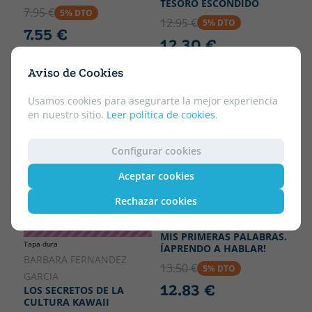
TESORO ESCONDIDO
7.95 €
5% DTO
12.95 €
5% DTO
7.55 €
12.30 €
Aviso de Cookies
ANTIGUA EDICIÓN
Usamos cookies para asegurarte la mejor experiencia
en nuestro sitio.
Leer política de cookies
.
Configurar cookies
Aceptar cookies
Rechazar cookies
FERNANDEZ, BARBARA
(TRAD.)
MIS PRIMERAS PALABRAS.
Tapa dura
ÍAPRENDO A HABLAR!
BARBARA FERNANDEZ
13.50 €
5% DTO
GARCIA
12.83 €
LOS SECRETOS DE LA
CULTURA KAWAII