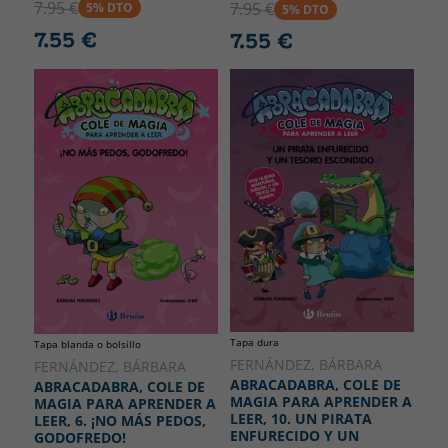
7.95 €
7.95 €
5% DTO
5% DTO
7.55 €
7.55 €
Tapa dura
Tapa blanda o bolsillo
FERNÁNDEZ, BÁRBARA
FERNÁNDEZ, BÁRBARA
ABRACADABRA, COLE DE
ABRACADABRA, COLE DE
MAGIA PARA APRENDER A
MAGIA PARA APRENDER A
LEER, 10. UN PIRATA
LEER, 6. ¡NO MÁS PEDOS,
ENFURECIDO Y UN
GODOFREDO!