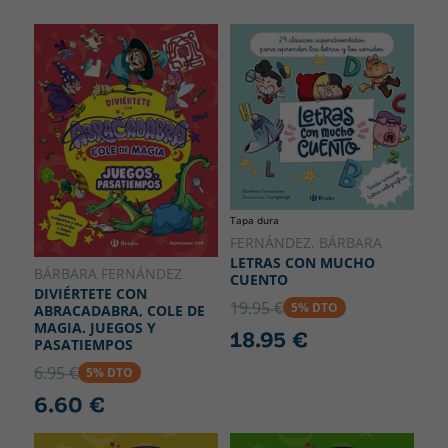
Tapa dura
FERNÁNDEZ, BÁRBARA
LETRAS CON MUCHO
BÁRBARA FERNÁNDEZ
CUENTO
DIVIÉRTETE CON
19.95 €
5% DTO
ABRACADABRA, COLE DE
MAGIA. JUEGOS Y
18.95 €
PASATIEMPOS
6.95 €
5% DTO
6.60 €