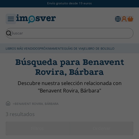
Envío gratuito desde 19 euros
LIBROS MÁS VENDIDOS
PRÓXIMAMENTE
GUÍAS DE VIAJE
LIBRO DE BOLSILLO
Búsqueda para Benavent
Rovira, Bárbara
Descubre nuestra selección relacionada con
"Benavent Rovira, Bárbara"
BENAVENT ROVIRA, BÁRBARA
3 resultados
Filtros
Ordenar