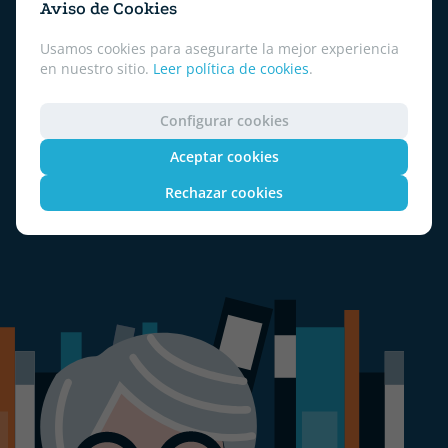
Aviso de Cookies
He leído y acepto la política de privacidad
Usamos cookies para asegurarte la mejor experiencia
en nuestro sitio.
Leer política de cookies
.
Responsable del tratamiento: Serlogal 2.0 S.L.;
Contacto:
protecciondatos@serlogal.com
Destinatarios: No se prevén cesiones de datos
Configurar cookies
a empresas ajenas a nuestro grupo.
Aceptar cookies
Derechos: Acceso, Rectificación, Limitación,
Oposición y Portabilidad.
Rechazar cookies
Se puede consultar la información detallada en
nuestra
Política de privacidad