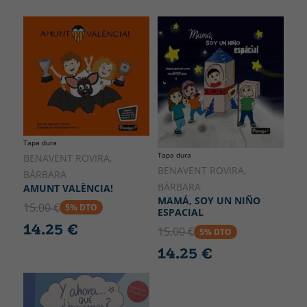
Tapa dura
Tapa dura
BENAVENT ROVIRA,
BENAVENT ROVIRA,
BÁRBARA
BÁRBARA
AMUNT VALÈNCIA!
MAMÁ, SOY UN NIÑO
15.00 €
5% DTO
ESPACIAL
14.25 €
15.00 €
5% DTO
14.25 €