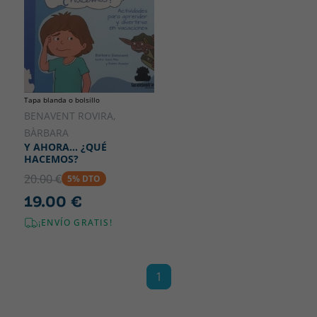
Tapa blanda o bolsillo
BENAVENT ROVIRA,
BÀRBARA
Y AHORA... ¿QUÉ
HACEMOS?
20.00 €
5% DTO
19.00 €
¡ENVÍO GRATIS!
1