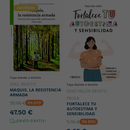
AGOTADO
Tapa blanda o bolsillo
DÍAZ, BENITO
Tapa blanda o bolsillo
MAQUIS, LA RESISTENCIA
DÍAZ-HELLÍN BENITO,
ARMADA
PAULA
50.00 €
5% DTO
FORTALECE TU
AUTOESTIMA Y
47.50 €
SENSIBILIDAD
¡ENVÍO GRATIS!
5.95 €
5% DTO