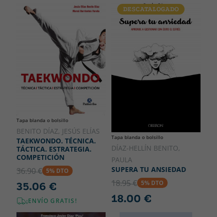
DESCATALOGADO
Tapa blanda o bolsillo
BENITO DÍAZ, JESÚS ELÍAS
Tapa blanda o bolsillo
TAEKWONDO. TÉCNICA.
DÍAZ-HELLÍN BENITO,
TÁCTICA. ESTRATEGIA.
COMPETICIÓN
PAULA
SUPERA TU ANSIEDAD
36.90 €
5% DTO
18.95 €
5% DTO
35.06 €
18.00 €
¡ENVÍO GRATIS!