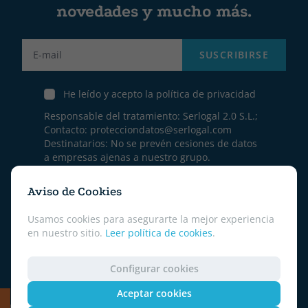
novedades y mucho más.
Label
SUSCRIBIRSE
He leído y acepto la política de privacidad
Responsable del tratamiento: Serlogal 2.0 S.L.;
Contacto:
protecciondatos@serlogal.com
Destinatarios: No se prevén cesiones de datos
a empresas ajenas a nuestro grupo.
Derechos: Acceso, Rectificación, Limitación,
Oposición y Portabilidad.
Aviso de Cookies
Se puede consultar la información detallada en
nuestra
Política de privacidad
Usamos cookies para asegurarte la mejor experiencia
en nuestro sitio.
Leer política de cookies
.
Configurar cookies
Aceptar cookies