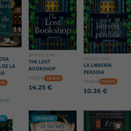
WOODS, EVIE
WOODS, EVIE
IOSA
THE LOST
LA LIBRERÍA
 DE LA
BOOKSHOP
PERDIDA
IS
15.00 €
5% DTO
10.90 €
5% DTO
DTO
14.25 €
10.36 €
ATIS!
ÉS
FRANCÉS