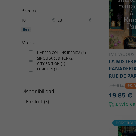
Precio
–
€
€
Filtrar
Marca
HARPER COLLINS IBERICA (4)
EVIE WOODS
SINGULAR EDITOR (2)
LA MISTER
CITY EDITION (1)
PANADERÍA
PENGUIN (1)
RUE DE PAR
20.90 €
5% 
Disponibilidad
19.85 €
En stock (5)
¡ENVÍO GR
PORTUGU