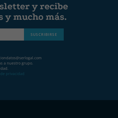
letter y recibe
es y mucho más.
SUSCRIBIRSE
ciondatos@serlogal.com
as a nuestro grupo.
idad.
a de privacidad