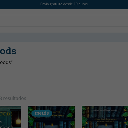
Envío gratuito desde 19 euros
oods
Woods"
8 resultados
INGLÉS