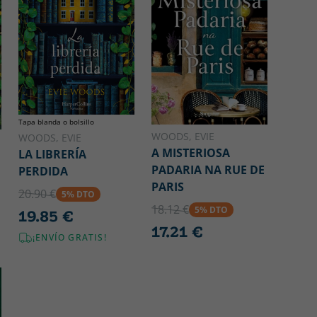
Tapa blanda o bolsillo
WOODS, EVIE
WOODS, EVIE
A MISTERIOSA
LA LIBRERÍA
PADARIA NA RUE DE
PERDIDA
PARIS
20.90 €
5% DTO
18.12 €
5% DTO
19.85 €
17.21 €
¡ENVÍO GRATIS!