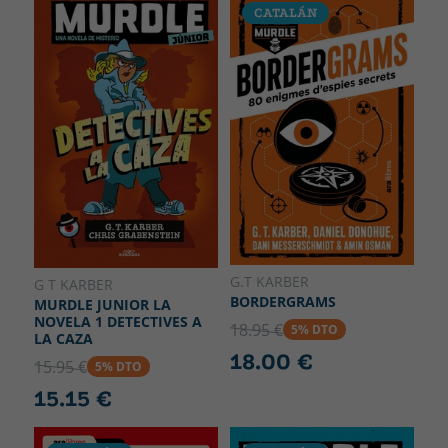
CATALÁN
G.T KARBER
G T KARBER
BORDERGRAMS
MURDLE JUNIOR LA
NOVELA 1 DETECTIVES A
18.95 €
5% DTO
LA CAZA
18.00 €
15.95 €
5% DTO
15.15 €