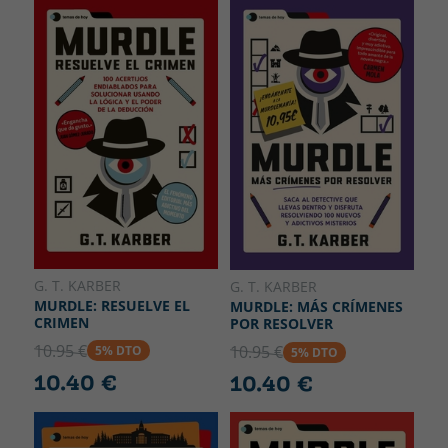
G. T. KARBER
G. T. KARBER
MURDLE: RESUELVE EL
MURDLE: MÁS CRÍMENES
CRIMEN
POR RESOLVER
10.95 €
10.95 €
5% DTO
5% DTO
10.40 €
10.40 €