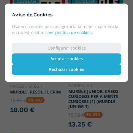
CATALÁN
CATALÁN
Aviso de Cookies
Usamos cookies para asegurarte la mejor experiencia
en nuestro sitio.
Leer política de cookies
.
Configurar cookies
Aceptar cookies
Rechazar cookies
Tapa blanda o bolsillo
Tapa blanda o bolsillo
KARBER, G.T.
KARBER, GREG T.
MURDLE JUNIOR. CASOS
MURDLE. RESOL EL CRIM
CURIOSOS PER A MENTS
18.95 €
5% DTO
CURIOSES (1) (MURDLE
JUNIOR 1)
18.00 €
13.95 €
5% DTO
13.25 €