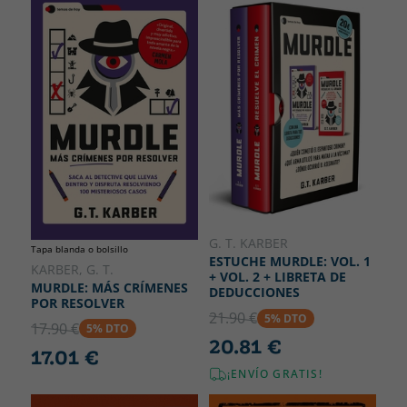
G. T. KARBER
Tapa blanda o bolsillo
ESTUCHE MURDLE: VOL. 1
KARBER, G. T.
+ VOL. 2 + LIBRETA DE
MURDLE: MÁS CRÍMENES
DEDUCCIONES
POR RESOLVER
21.90 €
5% DTO
17.90 €
5% DTO
20.81 €
17.01 €
¡ENVÍO GRATIS!