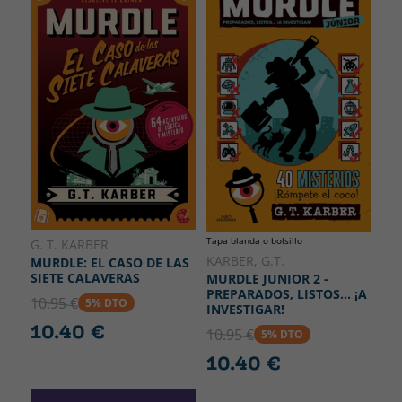
Tapa blanda o bolsillo
G. T. KARBER
KARBER, G.T.
MURDLE: EL CASO DE LAS
SIETE CALAVERAS
MURDLE JUNIOR 2 -
PREPARADOS, LISTOS... ¡A
10.95 €
5% DTO
INVESTIGAR!
10.40 €
10.95 €
5% DTO
10.40 €