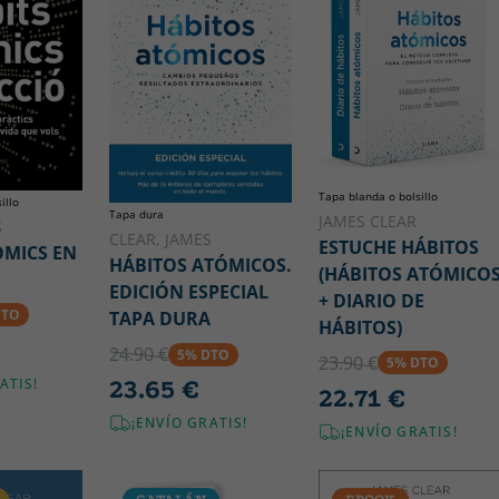
Tapa blanda o bolsillo
illo
Tapa dura
JAMES CLEAR
S
CLEAR, JAMES
ESTUCHE HÁBITOS
ÒMICS EN
HÁBITOS ATÓMICOS.
(HÁBITOS ATÓMICO
EDICIÓN ESPECIAL
+ DIARIO DE
DTO
TAPA DURA
HÁBITOS)
24.90 €
5% DTO
23.90 €
5% DTO
ATIS!
23.65 €
22.71 €
¡ENVÍO GRATIS!
¡ENVÍO GRATIS!