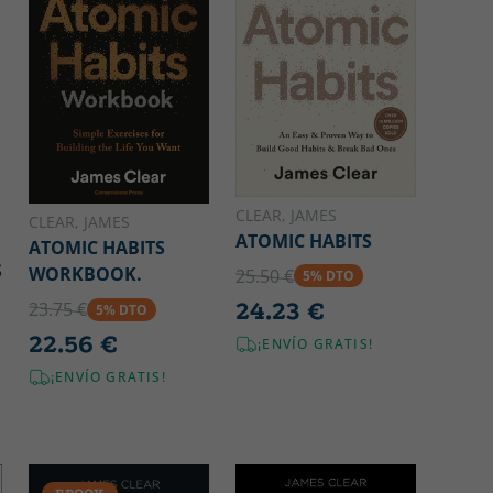
CLEAR, JAMES
CLEAR, JAMES
ATOMIC HABITS
ATOMIC HABITS
S
WORKBOOK.
25.50 €
5% DTO
24.23 €
23.75 €
5% DTO
22.56 €
¡ENVÍO GRATIS!
¡ENVÍO GRATIS!