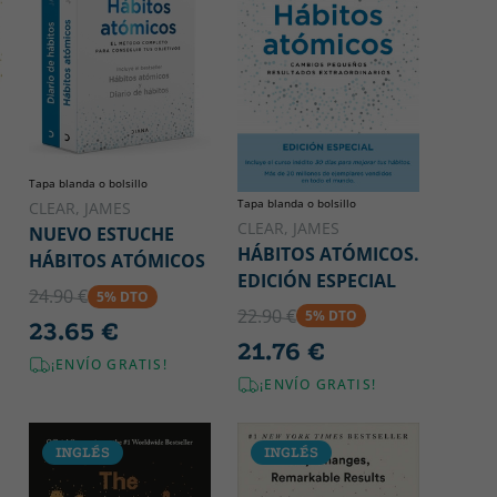
Tapa blanda o bolsillo
Tapa blanda o bolsillo
CLEAR, JAMES
CLEAR, JAMES
NUEVO ESTUCHE
HÁBITOS ATÓMICOS.
HÁBITOS ATÓMICOS
EDICIÓN ESPECIAL
24.90 €
5% DTO
22.90 €
5% DTO
23.65 €
21.76 €
¡ENVÍO GRATIS!
¡ENVÍO GRATIS!
INGLÉS
INGLÉS