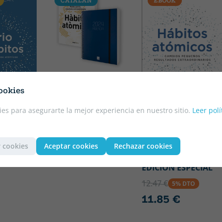
CATALÁN
EBOOK
Tapa blanda o bolsillo
CLEAR, JAMES
ookies
HÀBITS ATÒMICS +
AGENDA 2024
es para asegurarte la mejor experiencia en nuestro sitio.
Leer polí
illo
ANA PEDRERO
19.90 €
5% DTO
S
VERGE;GABRIELA
 HÁBITOS
18.90 €
MOYA;JAMES CLEAR
 cookies
Aceptar cookies
Rechazar cookies
TO
HÁBITOS ATÓMICOS
EDICIÓN ESPECIAL
12.47 €
5% DTO
11.85 €