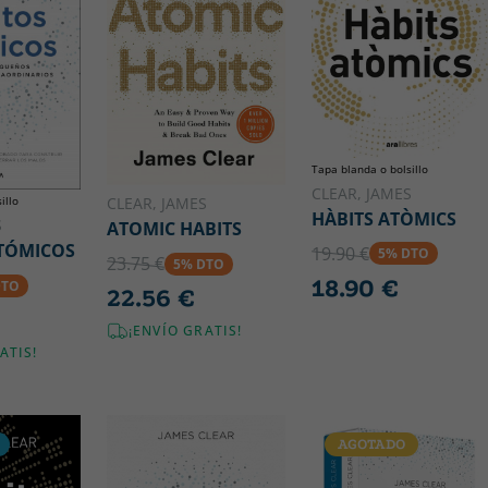
Tapa blanda o bolsillo
CLEAR, JAMES
illo
CLEAR, JAMES
HÀBITS ATÒMICS
S
ATOMIC HABITS
TÓMICOS
19.90 €
5% DTO
23.75 €
5% DTO
18.90 €
DTO
22.56 €
¡ENVÍO GRATIS!
ATIS!
AGOTADO