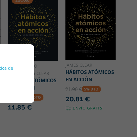
EBOOK
JAMES CLEAR
ANA PEDRERO
tica de
HÁBITOS ATÓMICOS
VERGE;JAMES CLEAR
EN ACCIÓN
HÁBITOS ATÓMICOS
EN ACCIÓN
21.90 €
5% DTO
.
12.47 €
20.81 €
5% DTO
11.85 €
¡ENVÍO GRATIS!