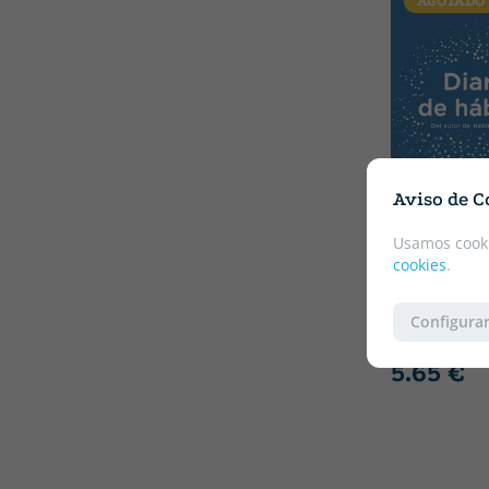
AGOTADO
Aviso de C
Usamos cooki
Tapa blanda o bols
cookies
.
CLEAR, JAME
DIARIO DE
Configurar
5.95 €
5% D
5.65 €