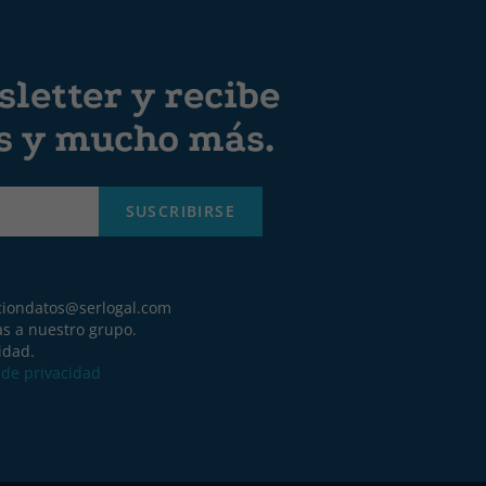
letter y recibe
es y mucho más.
SUSCRIBIRSE
ciondatos@serlogal.com
as a nuestro grupo.
idad.
a de privacidad