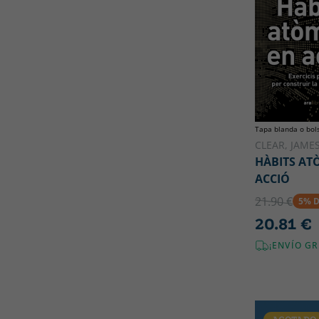
Tapa blanda o bols
CLEAR, JAME
HÀBITS AT
ACCIÓ
21.90 €
5% 
20.81 €
¡ENVÍO GR