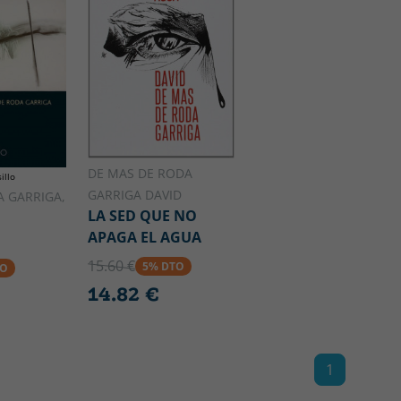
DE MAS DE RODA
illo
GARRIGA DAVID
 GARRIGA,
LA SED QUE NO
APAGA EL AGUA
15.60 €
5% DTO
TO
14.82 €
1