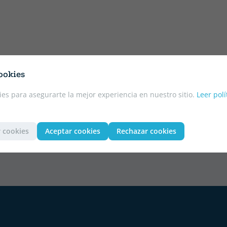
ookies
es para asegurarte la mejor experiencia en nuestro sitio.
Leer polí
Descuentos del 5% en
todos nuestros libros
 cookies
Aceptar cookies
Rechazar cookies