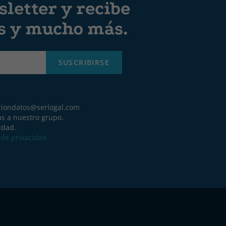
letter y recibe
es y mucho más.
SUSCRIBIRSE
ciondatos@serlogal.com
as a nuestro grupo.
idad.
a de privacidad