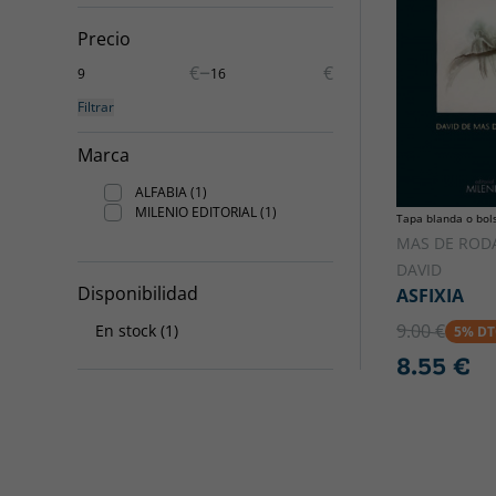
Precio
–
€
€
Filtrar
Marca
ALFABIA (1)
MILENIO EDITORIAL (1)
Tapa blanda o bols
MAS DE RODA
DAVID
Disponibilidad
ASFIXIA
9.00 €
En stock (1)
5% D
8.55 €