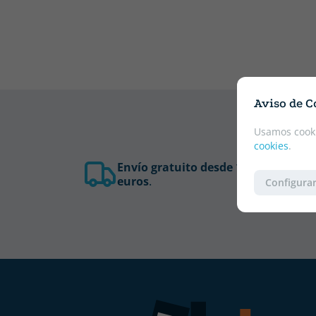
Aviso de C
Usamos cooki
cookies
.
Envío gratuito desde 19
euros
.
Configurar