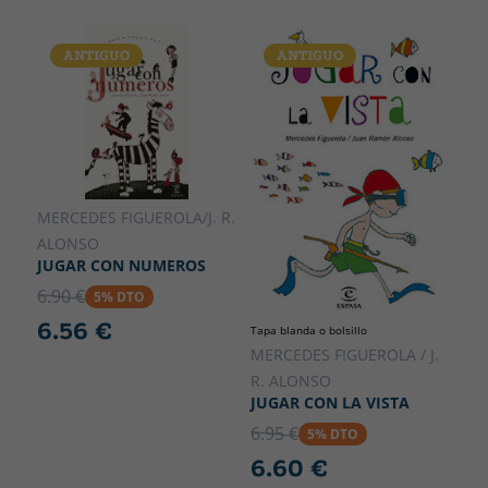
ANTIGUO
ANTIGUO
MERCEDES FIGUEROLA/J. R.
ALONSO
JUGAR CON NUMEROS
6.90 €
5% DTO
6.56 €
Tapa blanda o bolsillo
MERCEDES FIGUEROLA / J.
R. ALONSO
JUGAR CON LA VISTA
6.95 €
5% DTO
6.60 €