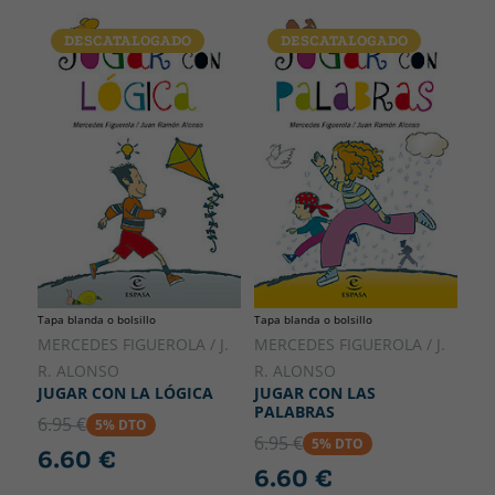
DESCATALOGADO
DESCATALOGADO
Tapa blanda o bolsillo
Tapa blanda o bolsillo
MERCEDES FIGUEROLA / J.
MERCEDES FIGUEROLA / J.
R. ALONSO
R. ALONSO
JUGAR CON LA LÓGICA
JUGAR CON LAS
PALABRAS
6.95 €
5% DTO
6.95 €
5% DTO
6.60 €
6.60 €