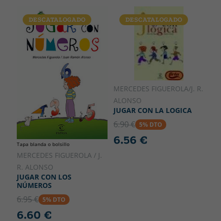
DESCATALOGADO
DESCATALOGADO
MERCEDES FIGUEROLA/J. R.
ALONSO
JUGAR CON LA LOGICA
6.90 €
5% DTO
6.56 €
Tapa blanda o bolsillo
MERCEDES FIGUEROLA / J.
R. ALONSO
JUGAR CON LOS
NÚMEROS
6.95 €
5% DTO
6.60 €