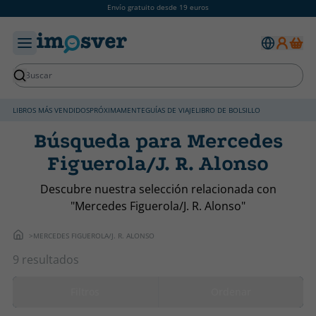
Envío gratuito desde 19 euros
LIBROS MÁS VENDIDOS
PRÓXIMAMENTE
GUÍAS DE VIAJE
LIBRO DE BOLSILLO
Búsqueda para Mercedes
Figuerola/J. R. Alonso
Descubre nuestra selección relacionada con
"Mercedes Figuerola/J. R. Alonso"
MERCEDES FIGUEROLA/J. R. ALONSO
9 resultados
Filtros
Ordenar