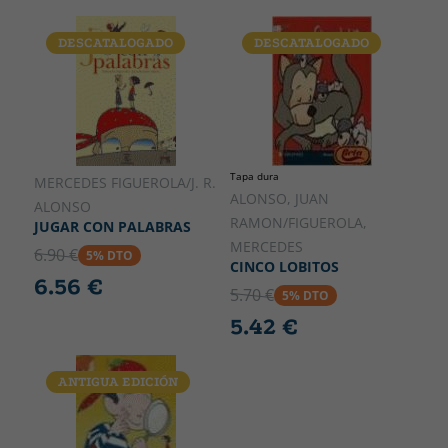
DESCATALOGADO
DESCATALOGADO
Tapa dura
MERCEDES FIGUEROLA/J. R.
ALONSO, JUAN
ALONSO
RAMON/FIGUEROLA,
JUGAR CON PALABRAS
MERCEDES
6.90 €
5% DTO
CINCO LOBITOS
6.56 €
5.70 €
5% DTO
5.42 €
ANTIGUA EDICIÓN