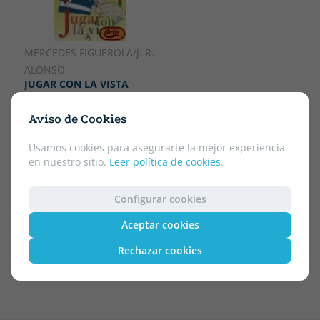
MERCEDES FIGUEROLA/J. R.
ALONSO
JUGAR CON LA VISTA
7.75 €
5% DTO
Aviso de Cookies
7.36 €
Usamos cookies para asegurarte la mejor experiencia
en nuestro sitio.
Leer política de cookies
.
1
Configurar cookies
Aceptar cookies
Texto
Rechazar cookies