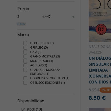
Precio
–
€
€
Filtrar
Marca
DEBOLSILLO (11)
NEALE DONA
GRIJALBO (5)
GAIA (3)
WALSCH
GRANO MOSTAZA (3)
UN DIÁLO
MONDADORI (3)
SINGULAR 
AGUILAR (2)
LIMITADA ·
GRANO DE MOSTAZA
EDITORIAL (1)
(CONVERSA
HODDER & STOUGHTON (1)
CON DIOS 1
OBELISCO EDICIONES (1)
8.95 €
5% D
8.50 €
Disponibilidad
En stock (13)