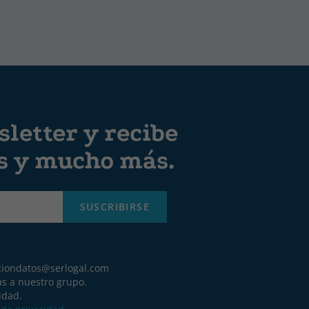
letter y recibe
es y mucho más.
SUSCRIBIRSE
ciondatos@serlogal.com
as a nuestro grupo.
idad.