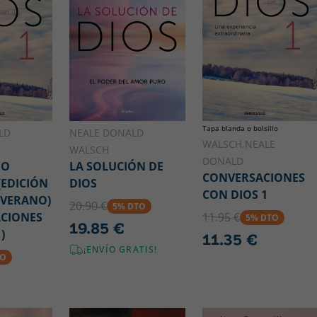
Tapa blanda o bolsillo
LD
NEALE DONALD
WALSCH,NEALE
WALSCH
DONALD
GO
LA SOLUCIÓN DE
CONVERSACIONES
(EDICIÓN
DIOS
CON DIOS 1
 VERANO)
20.90 €
5% DTO
CIONES
11.95 €
5% DTO
19.85 €
)
11.35 €
¡ENVÍO GRATIS!
TO