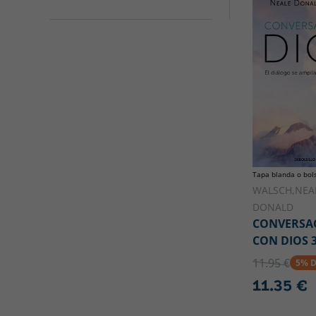
Tapa blanda o bols
WALSCH,NEA
DONALD
CONVERSA
CON DIOS 
11.95 €
5% 
11.35 €