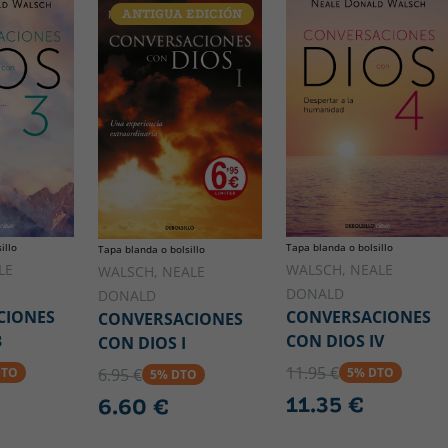
ANTIGUA EDICIÓN
illo
Tapa blanda o bolsillo
Tapa blanda o bolsillo
LE
WALSCH, NEALE
WALSCH, NEALE
DONALD
DONALD
CIONES
CONVERSACIONES
CONVERSACIONES
3
CON DIOS IV
CON DIOS I
11.95 €
6.95 €
DTO
5% DTO
5% DTO
11.35 €
6.60 €