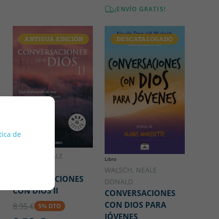
¡ENVÍO GRATIS!
ANTIGUA EDICIÓN
DESCATALOGADO
tica de
WALSCH,NEALE
Libro
DONALD
WALSCH, NEALE
CONVERSACIONES
DONALD
CON DIOS II
CONVERSACIONES
CON DIOS PARA
8.95 €
5% DTO
JÓVENES