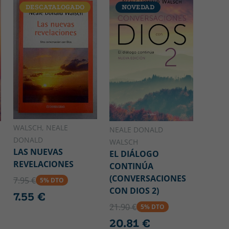
DESCATALOGADO
NOVEDAD
WALSCH, NEALE
NEALE DONALD
DONALD
WALSCH
LAS NUEVAS
EL DIÁLOGO
REVELACIONES
CONTINÚA
(CONVERSACIONES
7.95 €
5% DTO
CON DIOS 2)
7.55 €
21.90 €
5% DTO
20.81 €