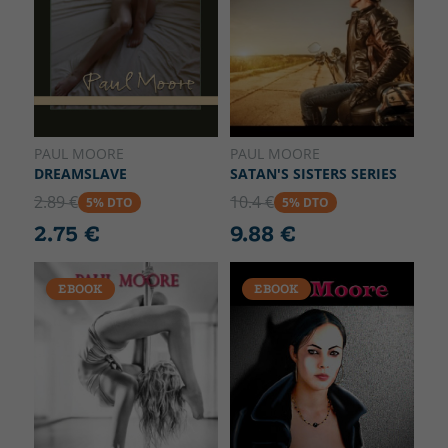
PAUL MOORE
PAUL MOORE
DREAMSLAVE
SATAN'S SISTERS SERIES
2.89 €
10.4 €
5% DTO
5% DTO
2.75 €
9.88 €
EBOOK
EBOOK