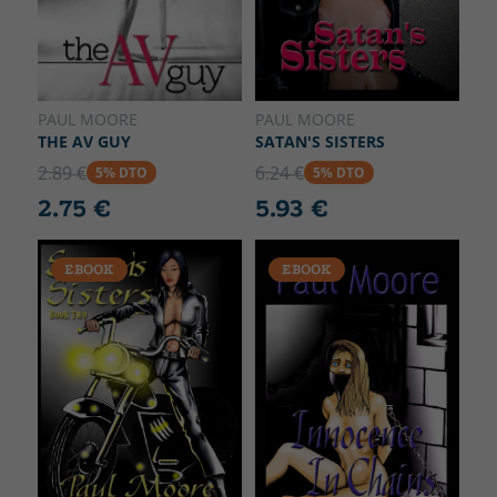
PAUL MOORE
PAUL MOORE
THE AV GUY
SATAN'S SISTERS
2.89 €
6.24 €
5% DTO
5% DTO
2.75 €
5.93 €
EBOOK
EBOOK