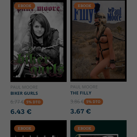
EBOOK
EBOOK
PAUL MOORE
PAUL MOORE
THE FILLY
BIKER GURLS
3.86 €
6.77 €
5% DTO
5% DTO
3.67 €
6.43 €
EBOOK
EBOOK