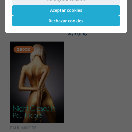
KINGDOM OF SLAVES
PAUL MOORE
Aceptar cookies
2.89 €
5% DTO
SINISTER STRANGERS
Rechazar cookies
2.75 €
2.89 €
5% DTO
2.75 €
EBOOK
PAUL MOORE