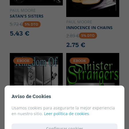
PAUL MOORE
SATAN'S SISTERS
PAUL MOORE
5.72 €
5% DTO
INNOCENCE IN CHAINS
5.43 €
2.89 €
5% DTO
2.75 €
EBOOK
EBOOK
Aviso de Cookies
Usamos cookies para asegurarte la mejor experiencia
en nuestro sitio.
Leer política de cookies
.
PAUL MOORE
Configurar cookies