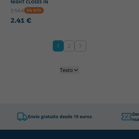
NIGHT CLOSES IN
2.54 €
5% DTO
2.41 €
1
2
Texto
De
Envío gratuito desde 19 euros
.
nue