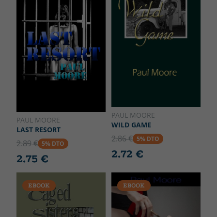
PAUL MOORE
PAUL MOORE
WILD GAME
LAST RESORT
2.86 €
5% DTO
2.89 €
5% DTO
2.72 €
2.75 €
EBOOK
EBOOK