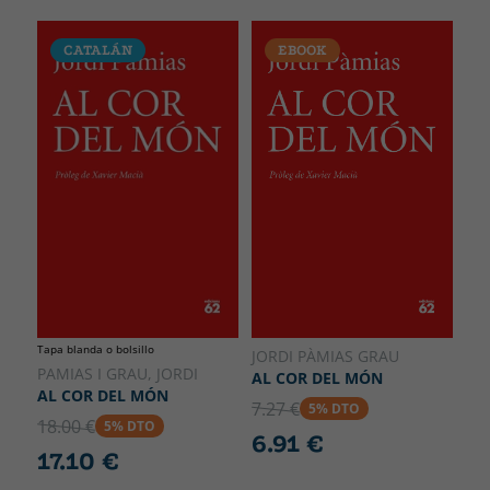
CATALÁN
EBOOK
Tapa blanda o bolsillo
JORDI PÀMIAS GRAU
PAMIAS I GRAU, JORDI
AL COR DEL MÓN
AL COR DEL MÓN
7.27 €
5% DTO
18.00 €
5% DTO
6.91 €
17.10 €