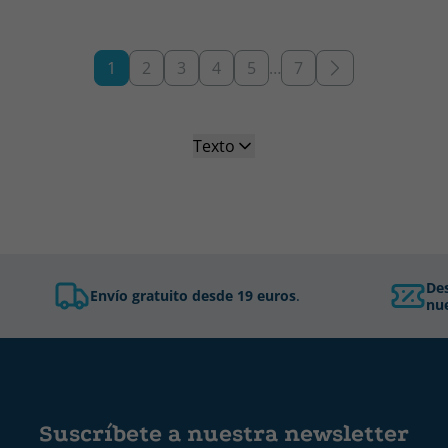
1
2
3
4
5
…
7
Texto
De
Envío gratuito desde 19 euros
.
nue
Suscríbete a nuestra newsletter