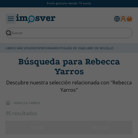
Envío gratuito desde 19 euros
LIBROS MÁS VENDIDOS
PRÓXIMAMENTE
GUÍAS DE VIAJE
LIBRO DE BOLSILLO
Búsqueda para Rebecca
Yarros
Descubre nuestra selección relacionada con "Rebecca
Yarros"
REBECCA YARROS
95 resultados
Filtros
Ordenar