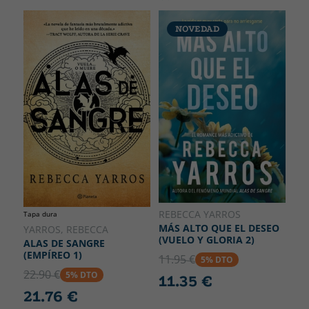
NOVEDAD
REBECCA YARROS
Tapa dura
MÁS ALTO QUE EL DESEO
YARROS, REBECCA
(VUELO Y GLORIA 2)
ALAS DE SANGRE
(EMPÍREO 1)
11.95 €
5% DTO
22.90 €
5% DTO
11.35 €
21.76 €