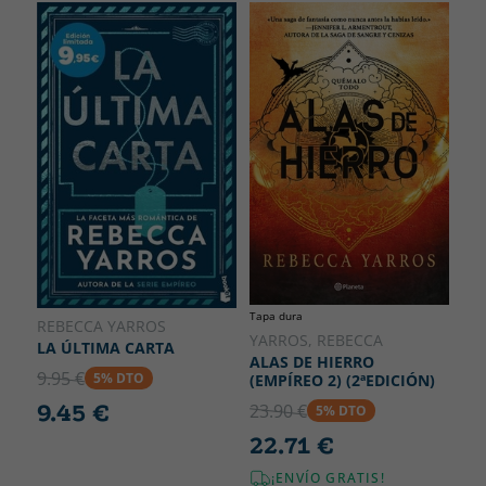
Tapa dura
REBECCA YARROS
YARROS, REBECCA
LA ÚLTIMA CARTA
ALAS DE HIERRO
9.95 €
5% DTO
(EMPÍREO 2) (2ªEDICIÓN)
9.45 €
23.90 €
5% DTO
22.71 €
¡ENVÍO GRATIS!