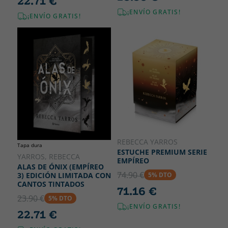
22.71 €
¡ENVÍO GRATIS!
¡ENVÍO GRATIS!
REBECCA YARROS
Tapa dura
ESTUCHE PREMIUM SERIE
YARROS, REBECCA
EMPÍREO
ALAS DE ÓNIX (EMPÍREO
74.90 €
3) EDICIÓN LIMITADA CON
5% DTO
CANTOS TINTADOS
71.16 €
23.90 €
5% DTO
¡ENVÍO GRATIS!
22.71 €