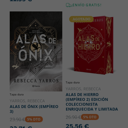
¡ENVÍO GRATIS!
AGOTADO
Tapa dura
YARROS, REBECCA
ALAS DE HIERRO
Tapa dura
(EMPÍREO 2) EDICIÓN
YARROS, REBECCA
COLECCIONISTA
ALAS DE ÓNIX (EMPÍREO
ENRIQUECIDA Y LIMITADA
3)
26.90 €
5% DTO
23.90 €
5% DTO
25.56 €