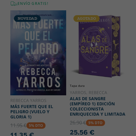
¡ENVÍO GRATIS!
NOVEDAD
AGOTADO
Tapa dura
YARROS, REBECCA
ALAS DE SANGRE
REBECCA YARROS
(EMPÍREO 1) EDICIÓN
MÁS FUERTE QUE EL
COLECCIONISTA
PELIGRO (VUELO Y
ENRIQUECIDA Y LIMITADA
GLORIA 1)
26.90 €
5% DTO
11.95 €
5% DTO
25.56 €
11.35 €