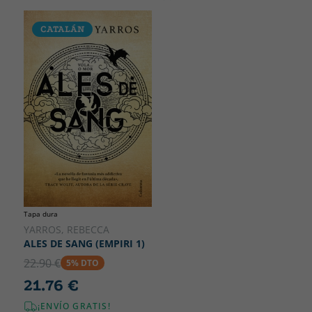
CATALÁN
Tapa dura
YARROS, REBECCA
ALES DE SANG (EMPIRI 1)
22.90 €
5% DTO
21.76 €
¡ENVÍO GRATIS!