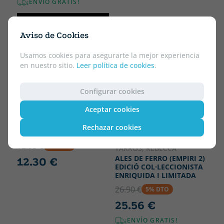
¡ENVÍO GRATIS!
CATALÁN
Aviso de Cookies
Usamos cookies para asegurarte la mejor experiencia
en nuestro sitio.
Leer política de cookies
.
Configurar cookies
Aceptar cookies
REBECCA YARROS
DIARIO OFICIAL DE ALAS
Rechazar cookies
DE HIERRO
Tapa dura
12.95 €
5% DTO
YARROS, REBECCA
ALES DE FERRO (EMPIRI 2)
12.30 €
EDICIÓ COL·LECCIONISTA
ENRIQUIDA I LIMITADA
26.90 €
5% DTO
25.56 €
¡ENVÍO GRATIS!