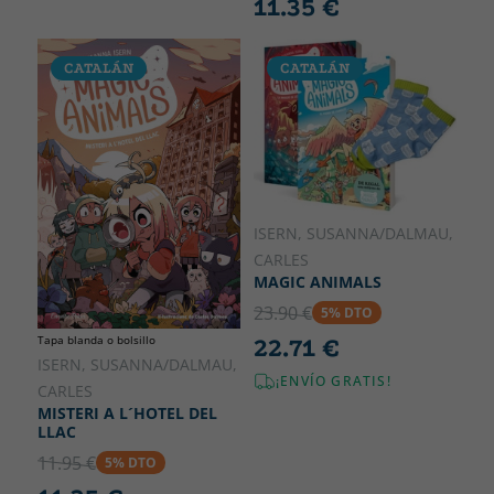
11.35 €
CATALÁN
CATALÁN
ISERN, SUSANNA/DALMAU,
CARLES
MAGIC ANIMALS
23.90 €
5% DTO
Tapa blanda o bolsillo
22.71 €
ISERN, SUSANNA/DALMAU,
¡ENVÍO GRATIS!
CARLES
MISTERI A L´HOTEL DEL
LLAC
11.95 €
5% DTO