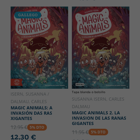
GALLEGO
Tapa blanda o bolsillo
ISERN, SUSANNA /
SUSANNA ISERN, CARLES
DALMAU, CARLES
DALMAU
MAGIC ANIMALS: A
MAGIC ANIMALS 2. LA
INVASIÓN DAS RAS
INVASION DE LAS RANAS
XIGANTES
GIGANTES
12.95 €
5% DTO
11.95 €
5% DTO
12.30 €