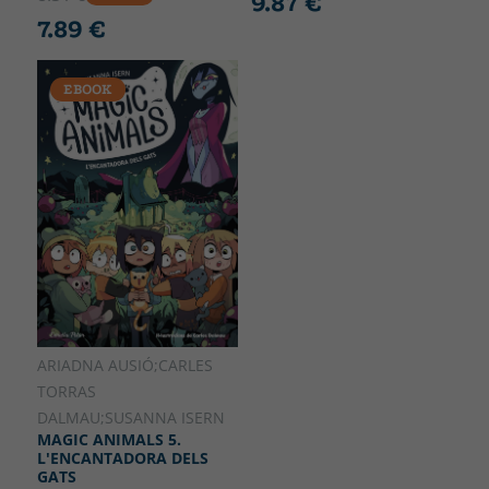
9.87 €
7.89 €
EBOOK
ARIADNA AUSIÓ;CARLES
TORRAS
DALMAU;SUSANNA ISERN
MAGIC ANIMALS 5.
L'ENCANTADORA DELS
GATS