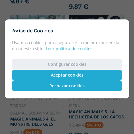
9.87 €
9.87 €
EBOOK
EBOOK
Aviso de Cookies
Usamos cookies para asegurarte la mejor experiencia
en nuestro sitio.
Leer política de cookies
.
Configurar cookies
Aceptar cookies
Rechazar cookies
CARLES DALMAU;SUSANNA
ARIADNA AUSIÓ;CARLES
ISERN
TORRAS
MAGIC ANIMALS 5. LA
DALMAU;SUSANNA ISERN
HECHICERA DE LOS GATOS
MAGIC ANIMALS 4. EL
MONSTRE DELS GELS
10.39 €
5% DTO
8.31 €
5% DTO