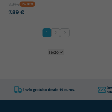
8.31 €
5% DTO
7.89 €
1
2
Texto
De
Envío gratuito desde 19 euros
.
nue