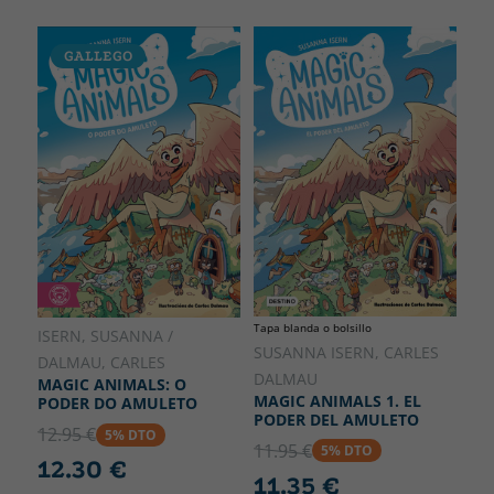
GALLEGO
Tapa blanda o bolsillo
ISERN, SUSANNA /
SUSANNA ISERN, CARLES
DALMAU, CARLES
DALMAU
MAGIC ANIMALS: O
MAGIC ANIMALS 1. EL
PODER DO AMULETO
PODER DEL AMULETO
12.95 €
5% DTO
11.95 €
5% DTO
12.30 €
11.35 €