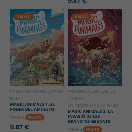
9.87 €
EBOOK
EBOOK
ARIADNA AUSIÓ;CARLES
CARLES DALMAU;SUSANNA
TORRAS
ISERN
MAGIC ANIMALS 1. EL
DALMAU;SUSANNA ISERN
PODER DEL AMULETO
MAGIC ANIMALS 2. LA
INVASIÓ DE LES
10.39 €
5% DTO
GRANOTES GEGANTS
9.87 €
10.39 €
5% DTO