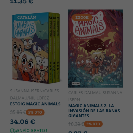
11.35 €
CATALÁN
EBOOK
SUSANNA ISERN/CARLES
CARLES DALMAU;SUSANNA
DALMAU/NIL LOPEZ
ISERN
ESTOIG MAGIC ANIMALS
MAGIC ANIMALS 2. LA
INVASIÓN DE LAS RANAS
35.85 €
5% DTO
GIGANTES
34.06 €
10.39 €
5% DTO
¡ENVÍO GRATIS!