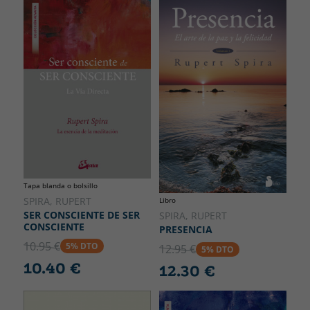
Tapa blanda o bolsillo
SPIRA, RUPERT
Libro
SER CONSCIENTE DE SER
SPIRA, RUPERT
CONSCIENTE
PRESENCIA
10.95 €
5% DTO
12.95 €
5% DTO
10.40 €
12.30 €