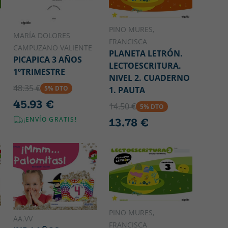
PINO MURES,
MARÍA DOLORES
FRANCISCA
CAMPUZANO VALIENTE
PLANETA LETRÓN.
PICAPICA 3 AÑOS
LECTOESCRITURA.
1ºTRIMESTRE
NIVEL 2. CUADERNO
48.35 €
5% DTO
1. PAUTA
45.93 €
14.50 €
5% DTO
¡ENVÍO GRATIS!
13.78 €
PINO MURES,
AA.VV
FRANCISCA