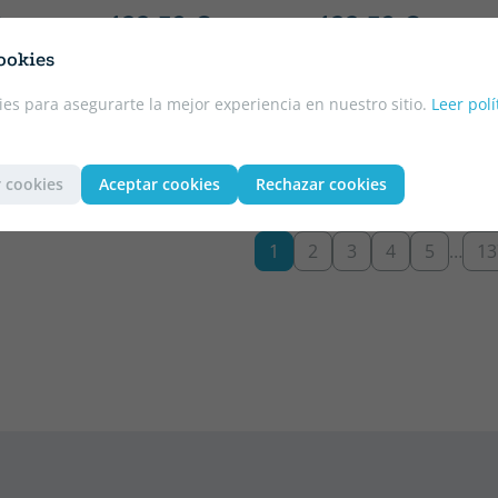
€
133.52 €
133.52 €
ATIS!
¡ENVÍO GRATIS!
¡ENVÍO GRATIS!
ookies
es para asegurarte la mejor experiencia en nuestro sitio.
Leer polí
 cookies
Aceptar cookies
Rechazar cookies
1
2
3
4
5
…
13