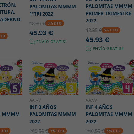
ETRÓN.
PALOMITAS MMMM
PALOMITAS MMMM
ITURA.
PRIMER TRIMESTRE
1ºTRI 2022
CUADERNO
2022
48.35 €
5% DTO
48.35 €
5% DTO
45.93 €
DTO
45.93 €
¡ENVÍO GRATIS!
¡ENVÍO GRATIS!
AA.VV
AA.VV
INF 3 AÑOS
INF 4 AÑOS
S MMMM
PALOMITAS MMMM
PALOMITAS MMMM
2022
2022
140.55 €
140.55 €
 DTO
5% DTO
5% DTO