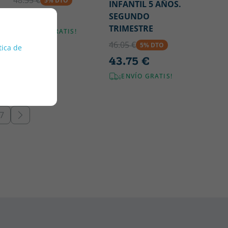
48.35 €
5% DTO
INFANTIL 5 AÑOS.
45.93 €
SEGUNDO
TRIMESTRE
¡ENVÍO GRATIS!
46.05 €
5% DTO
tica de
43.75 €
¡ENVÍO GRATIS!
7