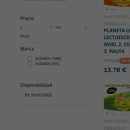
PINO MURES,
Precio
FRANCISCA
–
€
€
PLANETA L
Filtrar
LECTOESCR
NIVEL 2. 
Marca
3. PAUTA
ALGAIDA (1086)
14.50 €
5% 
ALGAIDA (955)
13.78 €
Disponibilidad
En stock (262)
PINO MURES,
FRANCISCA