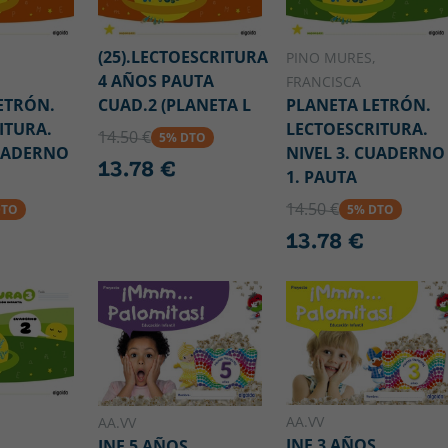
(25).LECTOESCRITURA
PINO MURES,
4 AÑOS PAUTA
FRANCISCA
ETRÓN.
CUAD.2 (PLANETA L
PLANETA LETRÓN.
ITURA.
LECTOESCRITURA.
14.50 €
5% DTO
CUADERNO
NIVEL 3. CUADERNO
13.78 €
1. PAUTA
14.50 €
DTO
5% DTO
13.78 €
AA.VV
AA.VV
INF 3 AÑOS
INF 5 AÑOS