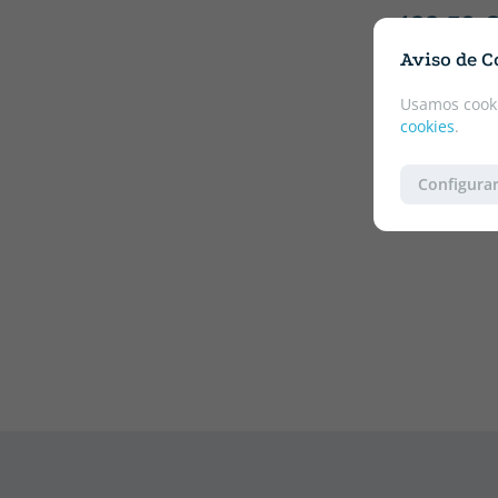
133.52 
¡ENVÍO GR
Aviso de C
Usamos cooki
cookies
.
Configurar