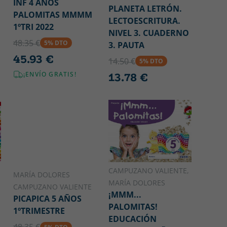
INF 4 AÑOS
PLANETA LETRÓN.
PALOMITAS MMMM
LECTOESCRITURA.
1ºTRI 2022
NIVEL 3. CUADERNO
48.35 €
5% DTO
3. PAUTA
45.93 €
14.50 €
5% DTO
¡ENVÍO GRATIS!
13.78 €
CAMPUZANO VALIENTE,
MARÍA DOLORES
MARÍA DOLORES
CAMPUZANO VALIENTE
¡MMM...
PICAPICA 5 AÑOS
PALOMITAS!
1ºTRIMESTRE
EDUCACIÓN