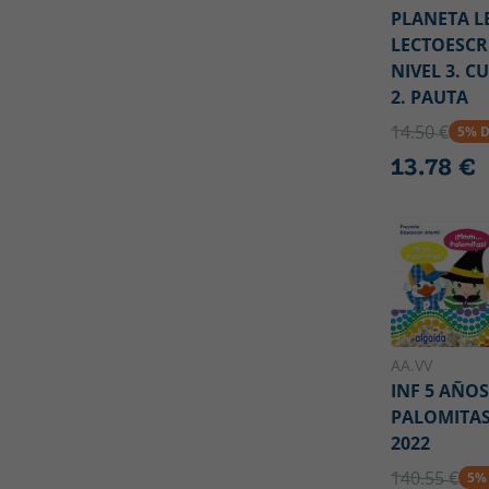
PLANETA L
LECTOESCR
NIVEL 3. 
2. PAUTA
14.50 €
5% 
13.78 €
AA.VV
INF 5 AÑOS
PALOMITA
2022
140.55 €
5%