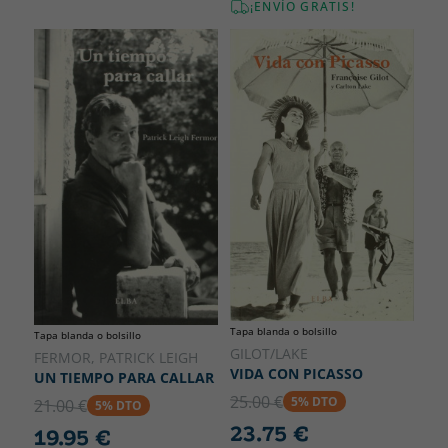
¡ENVÍO GRATIS!
Tapa blanda o bolsillo
Tapa blanda o bolsillo
GILOT/LAKE
FERMOR, PATRICK LEIGH
VIDA CON PICASSO
UN TIEMPO PARA CALLAR
25.00 €
5% DTO
21.00 €
5% DTO
23.75 €
19.95 €