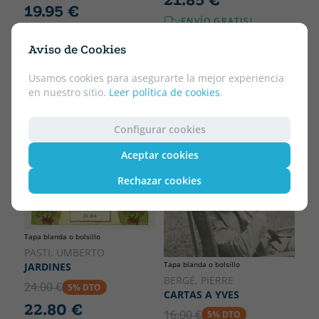
19.95 €
¡ENVÍO GRATIS!
¡ENVÍO GRATIS!
Aviso de Cookies
Usamos cookies para asegurarte la mejor experiencia
en nuestro sitio.
Leer política de cookies
.
Configurar cookies
Aceptar cookies
Rechazar cookies
Tapa blanda o bolsillo
PASTI, UMBERTO
Tapa blanda o bolsillo
JARDINES
BERGÉ, PIERRE
24.00 €
5% DTO
CARTAS A YVES
22.80 €
16.00 €
5% DTO