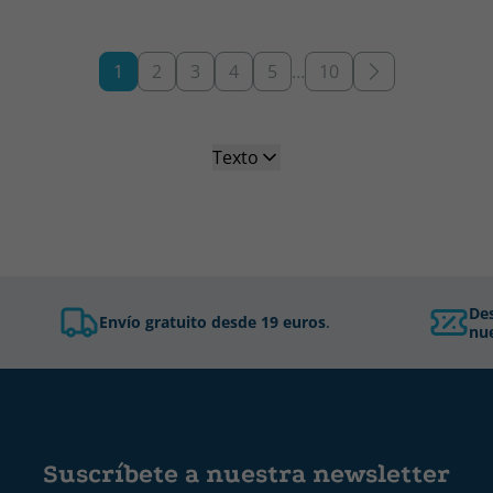
1
2
3
4
5
…
10
Texto
De
Envío gratuito desde 19 euros
.
nue
Suscríbete a nuestra newsletter