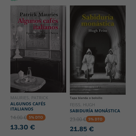
MAURIES, PATRICK
Tapa blanda o bolsillo
ALGUNOS CAFÉS
FEISS, HUGH
ITALIANOS
SABIDURÍA MONÁSTICA
14.00 €
5% DTO
23.00 €
5% DTO
13.30 €
21.85 €