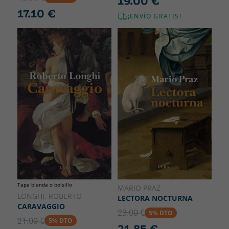
19.00 €
17.10 €
¡ENVÍO GRATIS!
Tapa blanda o bolsillo
MARIO PRAZ
LONGHI, ROBERTO
LECTORA NOCTURNA
CARAVAGGIO
23.00 €
5% DTO
21.00 €
5% DTO
21.85 €