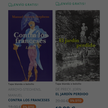
¡ENVÍO GRATIS!
¡ENVÍO GRATIS!
Tapa blanda o bolsillo
Tapa blanda o bolsillo
DE PRECY, JORN
ARROYO-STEOHENS,
EL JARDÍN PERDIDO
MANUEL
CONTRA LOS FRANCESES
20.00 €
5% DTO
18.00 €
5% DTO