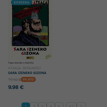
EUSKERA
Tapa blanda o bolsillo
ATXAGA, BERNARDO
SARA IZENEKO GIZONA
10.50 €
5% DTO
9.98 €
1
2
3
4
5
…
62