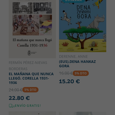
DERENNE, ANNE
(EUS).DENA HANKAZ
FERMÍN PÉREZ-NIEVAS
GORA
BORDERAS
16.00 €
5% DTO
EL MAÑANA QUE NUNCA
LLEGÓ. CORELLA 1931-
15.20 €
1936
24.00 €
5% DTO
22.80 €
¡ENVÍO GRATIS!