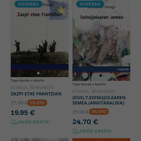
EUSKERA
EUSKERA
Tapa blanda o bolsillo
Tapa blanda o bolsillo
ATXAGA, BERNARDO
ATXAGA, BERNARDO
ZAZPI ETXE FRANTZIAN
(EUS).7.SOINUJOLEAREN
21.00 €
SEMEA.(ARGITARALDIA)
5% DTO
26.00 €
19.95 €
5% DTO
24.70 €
¡ENVÍO GRATIS!
¡ENVÍO GRATIS!