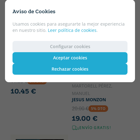
EUSKERA
Aviso de Cookies
Usamos cookies para asegurarte la mejor experiencia
en nuestro sitio.
Leer política de cookies
.
Configurar cookies
Tapa blanda o bolsillo
Aceptar cookies
VV.AA.
EZINBESTEKO
Rechazar cookies
NANOLIBURUAK 3
Tapa blanda o bolsillo
11.00 €
5% DTO
MARTORELL PÉREZ,
10.45 €
MANUEL
JESUS MONZON
20.00 €
5% DTO
19.00 €
¡ENVÍO GRATIS!