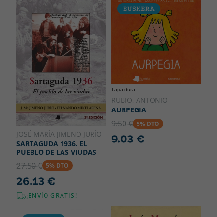
EUSKERA
Tapa dura
RUBIO, ANTONIO
AURPEGIA
9.50 €
5% DTO
JOSÉ MARÍA JIMENO JURÍO
9.03 €
SARTAGUDA 1936. EL
PUEBLO DE LAS VIUDAS
27.50 €
5% DTO
26.13 €
¡ENVÍO GRATIS!