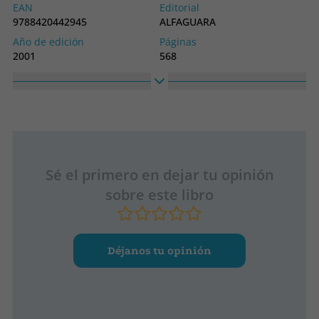
EAN
Editorial
9788420442945
ALFAGUARA
Año de edición
Páginas
2001
568
Idioma
Colección
Castellano
LITERATURAS
Alto
Ancho
300
200
Sé el primero en dejar tu opinión
sobre este libro
Déjanos tu opinión