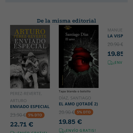
De la misma editorial
MANUEL JAB
LA VISPERA
20.90 €
5% 
19.85 €
¡ENVÍO G
Tapa blanda o bolsillo
PEREZ-REVERTE,
DÍAZ, SANTIAGO
ARTURO
EL AMO (JOTADÉ 2)
ENVIADO ESPECIAL
20.90 €
5% DTO
23.90 €
5% DTO
19.85 €
22.71 €
¡ENVÍO GRATIS!