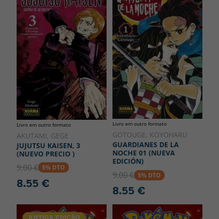
Livro em outro formato
Livro em outro formato
GOTOUGE, KOYOHARU
AKUTAMI, GEGE
GUARDIANES DE LA
JUJUTSU KAISEN, 3
NOCHE 01 (NUEVA
(NUEVO PRECIO )
EDICIÓN)
9.00 €
5% DTO
9.00 €
5% DTO
8.55 €
8.55 €
ANTIGA EDIÇÃO