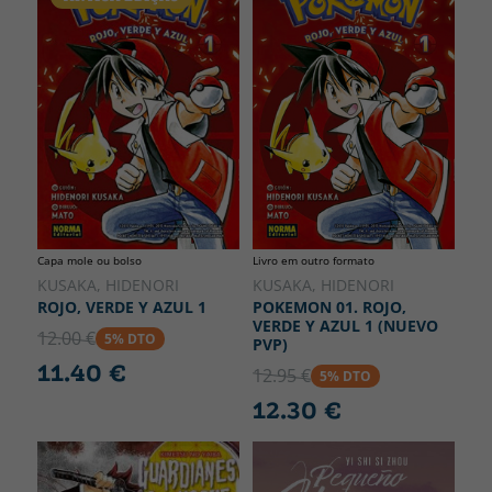
Capa mole ou bolso
Livro em outro formato
KUSAKA, HIDENORI
KUSAKA, HIDENORI
ROJO, VERDE Y AZUL 1
POKEMON 01. ROJO,
VERDE Y AZUL 1 (NUEVO
12.00 €
5% DTO
PVP)
11.40 €
12.95 €
5% DTO
12.30 €