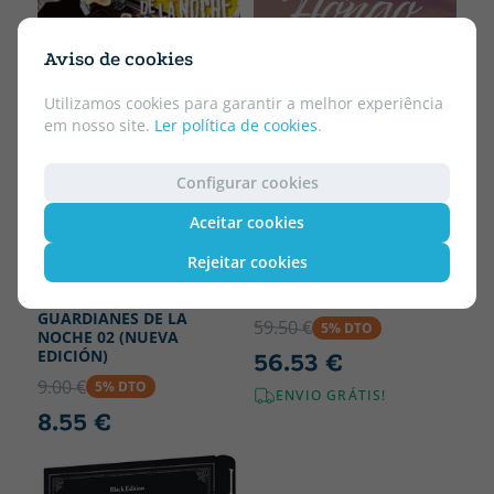
Aviso de cookies
Utilizamos cookies para garantir a melhor experiência
em nosso site.
Ler política de cookies
.
Configurar cookies
Aceitar cookies
YI SHI SI ZHOU
Rejeitar cookies
Livro em outro formato
PEQUEÑO HONGO PACK
GOTOUGE, KOYOHARU
DOS VOLUMENES
GUARDIANES DE LA
59.50 €
5% DTO
NOCHE 02 (NUEVA
EDICIÓN)
56.53 €
9.00 €
5% DTO
ENVIO GRÁTIS!
8.55 €