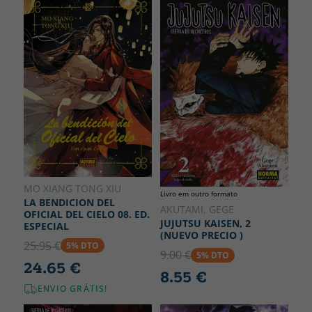
MO XIANG TONG XIU
Livro em outro formato
LA BENDICION DEL
AKUTAMI, GEGE
OFICIAL DEL CIELO 08. ED.
JUJUTSU KAISEN, 2
ESPECIAL
(NUEVO PRECIO )
25.95 €
5% DTO
9.00 €
5% DTO
24.65 €
8.55 €
ENVIO GRÁTIS!