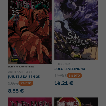
CHUGONG
Livro em outro formato
SOLO LEVELING 14
AKUTAMI, GEGE
14.96 €
5% DTO
JUJUTSU KAISEN 25
14.21 €
9.00 €
5% DTO
8.55 €