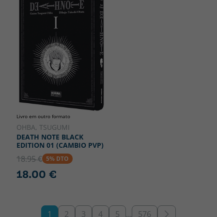
Livro em outro formato
OHBA, TSUGUMI
DEATH NOTE BLACK
EDITION 01 (CAMBIO PVP)
18.95 €
5% DTO
18.00 €
1
2
3
4
5
…
576