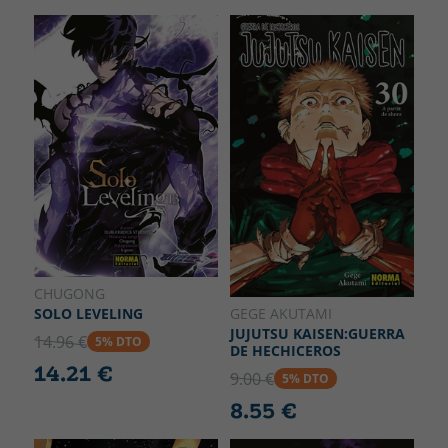
CHUGONG
GEGE AKUTAMI
SOLO LEVELING
JUJUTSU KAISEN:GUERRA
14.96 €
5% DTO
DE HECHICEROS
14.21 €
9.00 €
5% DTO
8.55 €