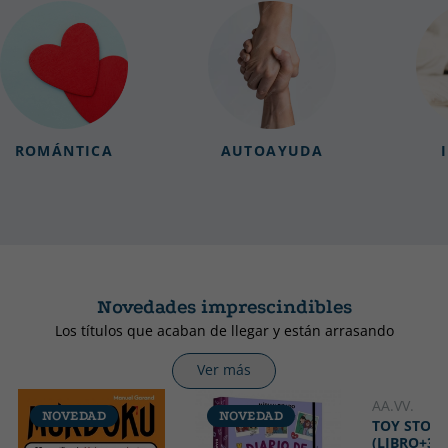
ROMÁNTICA
AUTOAYUDA
Novedades imprescindibles
Los títulos que acaban de llegar y están arrasando
Ver más
AA.VV.
NOVEDAD
NOVEDAD
TOY STORY
(LIBRO+3 