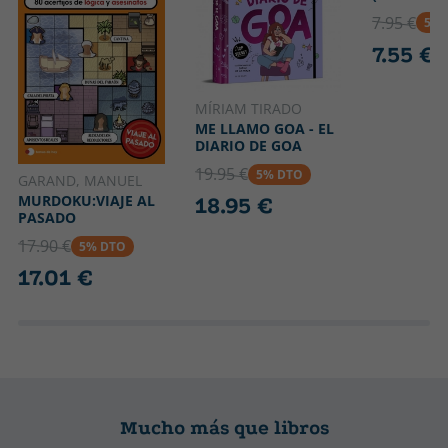
7.95 €
5% 
7.55 €
MÍRIAM TIRADO
ME LLAMO GOA - EL
DIARIO DE GOA
19.95 €
5% DTO
GARAND, MANUEL
MURDOKU:VIAJE AL
18.95 €
PASADO
17.90 €
5% DTO
17.01 €
Mucho más que libros