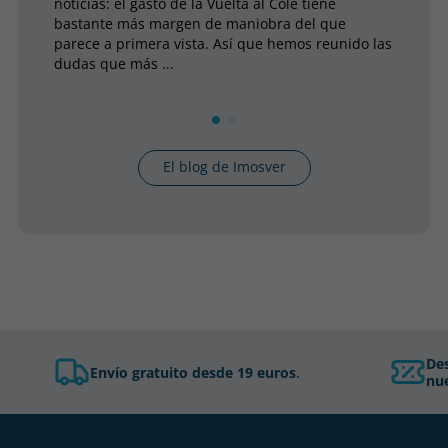
noticias: el gasto de la Vuelta al Cole tiene
nad
bastante más margen de maniobra del que
bac
parece a primera vista. Así que hemos reunido las
dudas que más ...
El blog de Imosver
De
Envío gratuito desde 19 euros
.
nue