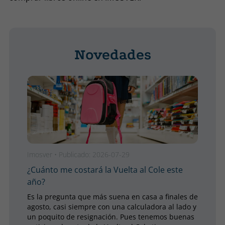
Novedades
Imosver
•
Publicado: 2026-07-29
Imo
¿Cuánto me costará la Vuelta al Cole este
Guí
año?
¿Te
clá
Es la pregunta que más suena en casa a finales de
cas
agosto, casi siempre con una calculadora al lado y
por
un poquito de resignación. Pues tenemos buenas
eta