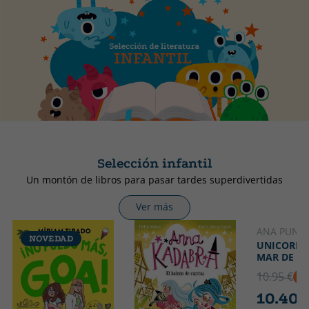
Selección infantil
Un montón de libros para pasar tardes superdivertidas
Ver más
ANA PUNS
NOVEDAD
NOVED
UNICORNIA
MAR DE C
10.95 €
5
10.40 