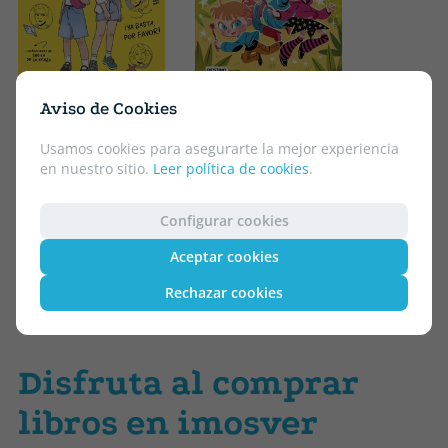
PEDRO MAÑAS
MÍRIAM TIRADO
Aviso de Cookies
ANNA KADABRA 18.
ME LLAMO GOA 11 -
EL LADRÓN DE
NO PUEDO MÁS,
Usamos cookies para asegurarte la mejor experiencia
VARITAS
GOA
en nuestro sitio.
Leer política de cookies
.
11.95 €
5% DTO
16.95 €
5% DTO
11.35 €
16.10 €
Configurar cookies
Aceptar cookies
Rechazar cookies
Disfruta al comprar
libros en imosver