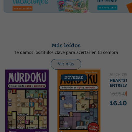
Más leídos
Te damos los títulos clave para acertar en tu compra
Ver más
ALICE OSE
NOVEDAD
NOVED
HEARTSTOP
ENTRELAZ
16.95 €
5
16.10 