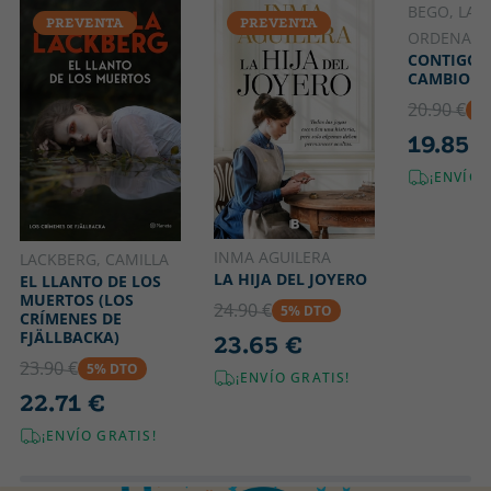
BEGO, LA
PREVENTA
PREVENTA
PREVE
ORDENATR
CONTIGO 
CAMBIO
20.90 €
5
19.85 
¡ENVÍO 
INMA AGUILERA
LACKBERG, CAMILLA
LA HIJA DEL JOYERO
EL LLANTO DE LOS
MUERTOS (LOS
24.90 €
5% DTO
CRÍMENES DE
FJÄLLBACKA)
23.65 €
23.90 €
5% DTO
¡ENVÍO GRATIS!
22.71 €
¡ENVÍO GRATIS!