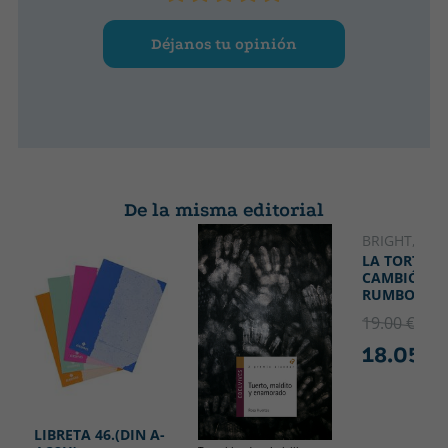
Déjanos tu opinión
De la misma editorial
BRIGHT, RA
LA TORTUG
CAMBIÓ SU
RUMBO
19.00 €
5% 
18.05 €
LIBRETA 46.(DIN A-