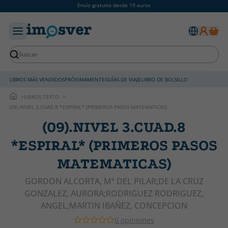
Envío gratuito desde 19 euros
LIBROS MÁS VENDIDOS
PRÓXIMAMENTE
GUÍAS DE VIAJE
LIBRO DE BOLSILLO
LIBROS TEXTO
(09).NIVEL 3.CUAD.8 *ESPIRAL* (PRIMEROS PASOS MATEMATICAS)
(09).NIVEL 3.CUAD.8
*ESPIRAL* (PRIMEROS PASOS
MATEMATICAS)
GORDON ALCORTA, Mª DEL PILAR;DE LA CRUZ
GONZALEZ, AURORA;RODRIGUEZ RODRIGUEZ,
ANGEL;MARTIN IBAÑEZ, CONCEPCION
0 opiniones