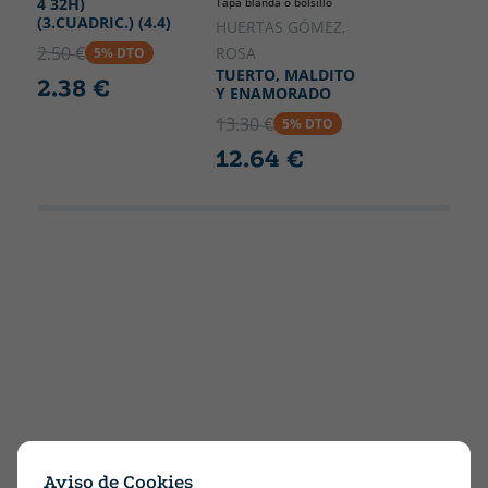
4 32H)
Tapa blanda o bolsillo
(3.CUADRIC.) (4.4)
HUERTAS GÓMEZ,
2.50 €
ROSA
5% DTO
TUERTO, MALDITO
2.38 €
Y ENAMORADO
13.30 €
5% DTO
12.64 €
Aviso de Cookies