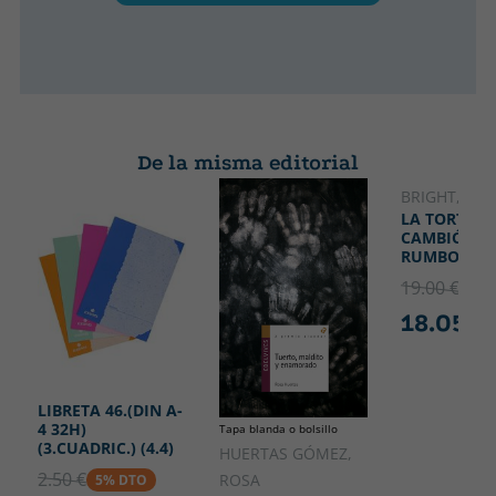
De la misma editorial
BRIGHT, RA
LA TORTUG
CAMBIÓ SU
RUMBO
19.00 €
5% 
18.05 €
LIBRETA 46.(DIN A-
4 32H)
Tapa blanda o bolsillo
(3.CUADRIC.) (4.4)
HUERTAS GÓMEZ,
2.50 €
ROSA
5% DTO