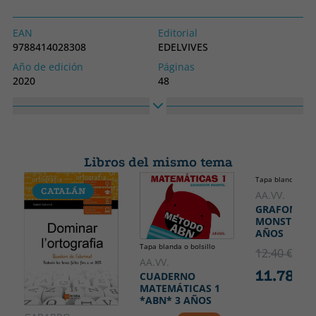
EAN
Editorial
9788414028308
EDELVIVES
Año de edición
Páginas
2020
48
Idioma
Colección
Castellano
NUEVO PRIMEROS PASOS
Alto
Ancho
240
330
Libros del mismo tema
Tapa blanda o bol
CATALÁN
AA.VV.
GRAFOMOTR
MONSTRUOS
AÑOS
Tapa blanda o bolsillo
12.40 €
5% 
AA.VV.
11.78 €
CUADERNO
MATEMÁTICAS 1
*ABN* 3 AÑOS