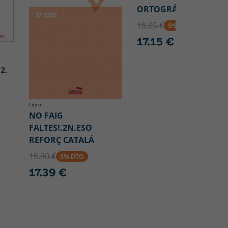
ORTOGRÁFICO 6
18.05 €
5% DTO
17.15 €
2.
Libro
NO FAIG
FALTES!.2N.ESO
REFORÇ CATALÁ
18.30 €
5% DTO
17.39 €