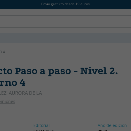
Envío gratuito desde 19 euros
O 4
to Paso a paso - Nivel 2.
rno 4
EZ, AURORA DE LA
piniones
Editorial
Año de edición