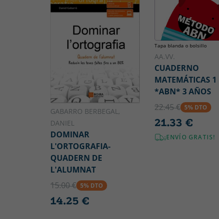
Tapa blanda o bolsillo
AA.VV.
CUADERNO
MATEMÁTICAS 1
*ABN* 3 AÑOS
22.45 €
5% DTO
GABARRO BERBEGAL,
21.33 €
DANIEL
DOMINAR
¡ENVÍO GRATIS!
L'ORTOGRAFIA-
QUADERN DE
L'ALUMNAT
15.00 €
5% DTO
14.25 €