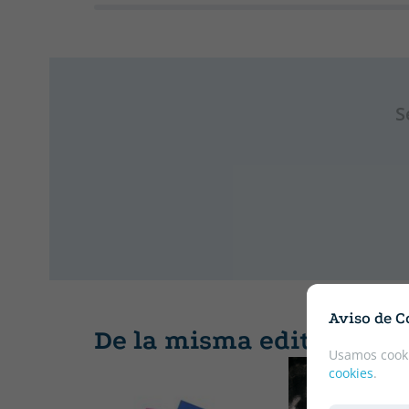
S
Aviso de C
De la misma editorial
Usamos cooki
cookies
.