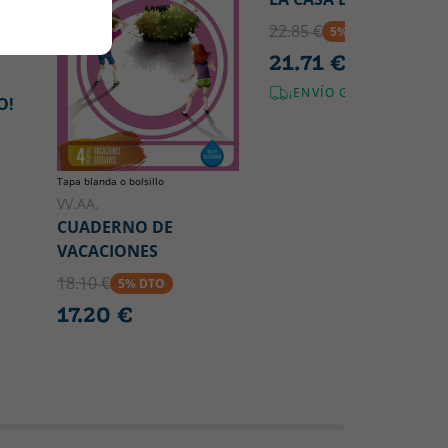
22.85 €
5% DTO
21.71 €
¡ENVÍO GRATIS!
O!
Tapa blanda o bolsillo
VV.AA.
CUADERNO DE
VACACIONES
18.10 €
5% DTO
17.20 €