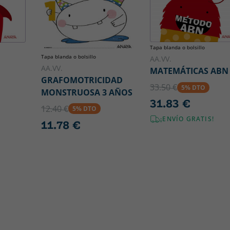
Tapa blanda o bolsillo
Tapa blanda o bolsillo
AA.VV.
AA.VV.
MATEMÁTICAS ABN 
GRAFOMOTRICIDAD
33.50 €
5% DTO
MONSTRUOSA 3 AÑOS
31.83 €
12.40 €
5% DTO
¡ENVÍO GRATIS!
11.78 €