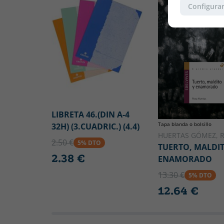
Configurar
LIBRETA 46.(DIN A-4
Tapa blanda o bolsillo
32H) (3.CUADRIC.) (4.4)
HUERTAS GÓMEZ, 
2.50 €
5% DTO
TUERTO, MALDIT
2.38 €
ENAMORADO
13.30 €
5% DTO
12.64 €