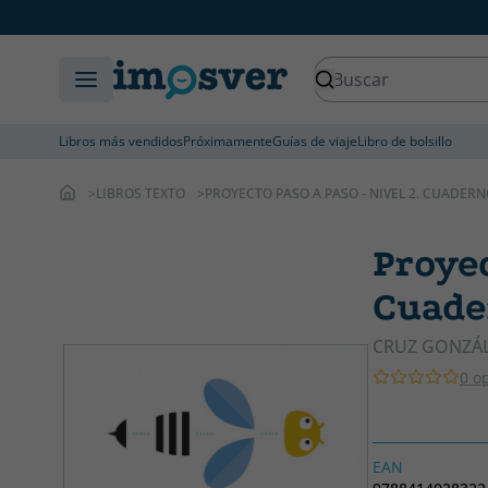
Libros más vendidos
Próximamente
Guías de viaje
Libro de bolsillo
LIBROS TEXTO
PROYECTO PASO A PASO - NIVEL 2. CUADERN
Proyec
Cuade
CRUZ GONZÁL
0 o
EAN