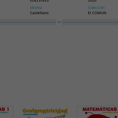
EDELVIVES
2020
Idioma
Colección
Castellano
EI COMUN
Ancho
330