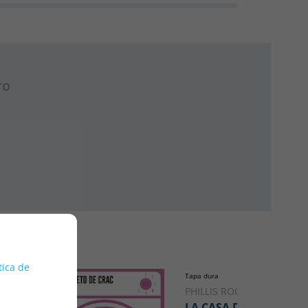
ro
tica de
Tapa dura
PHILLIS ROOT
LA CASA DE TOMASA