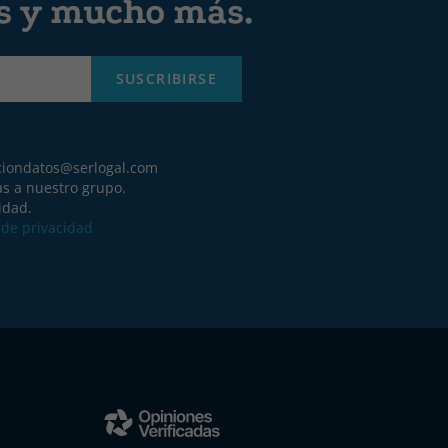
es y mucho más.
SUSCRIBIRSE
ciondatos@serlogal.com
as a nuestro grupo.
idad.
a de privacidad