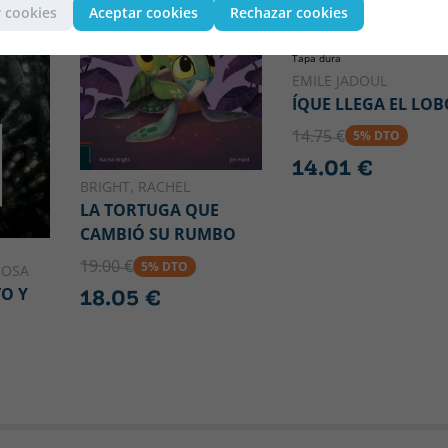
 cookies
Aceptar cookies
Rechazar cookies
Tapa dura
EMILE JADOUL
ÍQUE LLEGA EL LOB
14.75 €
5% DTO
14.01 €
BRIGHT, RACHEL
LA TORTUGA QUE
CAMBIÓ SU RUMBO
19.00 €
5% DTO
ROSA
O Y
18.05 €