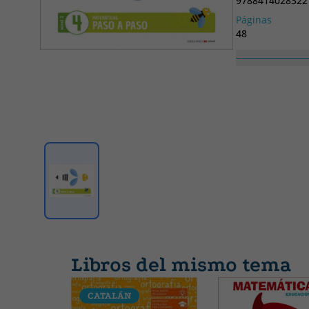
9788414028322
Páginas
48
Alto
240
Libros del mismo tema
CATALÁN