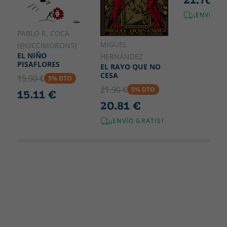
¡ENVÍO G
PABLO R. COCA
MIGUEL
(@OCCIMORONS)
EL NIÑO
HERNÁNDEZ
PISAFLORES
EL RAYO QUE NO
CESA
15.90 €
5% DTO
21.90 €
5% DTO
15.11 €
20.81 €
¡ENVÍO GRATIS!