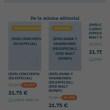
De la misma editorial
(DVD).CENI
DESCATALOGADO
AGOTADO
DESCATA
2.(EDICION
ESPECIAL).(
WALT DISNE
(DVD).CENICIENTA.
(DVD).DAMA Y
(ED.ESPECIAL)
VAGABUNDO.
22.89 €
5% 
(ED.ESPECIAL).
21.75 €
(DVD WALT
DISNEY)
¡ENVÍO G
(DVD).CENICIENTA.
(DVD).DAMA Y
(ED.ESPECIAL)
VAGABUNDO.
(ED.ESPECIAL).
22.89 €
5% DTO
(DVD WALT
DISNEY)
21.75 €
22.89 €
5% DTO
¡ENVÍO GRATIS!
21.75 €