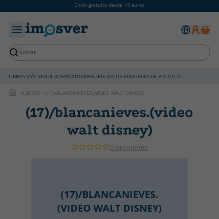
Envío gratuito desde 19 euros
LIBROS MÁS VENDIDOS
PRÓXIMAMENTE
GUÍAS DE VIAJE
LIBRO DE BOLSILLO
LIBROS
(17)/BLANCANIEVES.(VIDEO WALT DISNEY)
(17)/blancanieves.(video
walt disney)
0 opiniones
(17)/BLANCANIEVES.
(VIDEO WALT DISNEY)