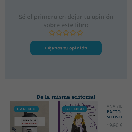
Sé el primero en dejar tu opinión
sobre este libro
Déjanos tu opinión
De la misma editorial
ANA VIÉITEZ
GALLEGO
GALLEGO
GALLEGO
PACTO DE
SILENCIO
19.50 €
5% 