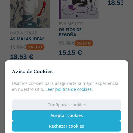
18.53 €
EVA MEJUTO
OS FÍOS DE
MARÍA SOLAR
BEGOÑA
AS MALAS IDEAS
15.95 €
5% DTO
19.50 €
5% DTO
15.15 €
18.53 €
Aviso de Cookies
Usamos cookies para asegurarte la mejor experiencia
en nuestro sitio.
Leer política de cookies
.
Configurar cookies
Aceptar cookies
Rechazar cookies