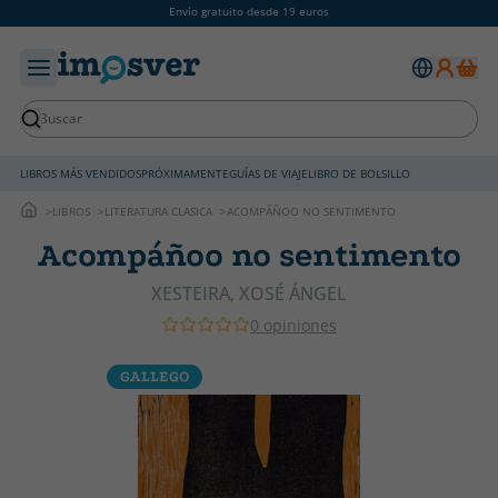
Envío gratuito desde 19 euros
LIBROS MÁS VENDIDOS
PRÓXIMAMENTE
GUÍAS DE VIAJE
LIBRO DE BOLSILLO
LIBROS
LITERATURA CLASICA
ACOMPÁÑOO NO SENTIMENTO
Acompáñoo no sentimento
XESTEIRA, XOSÉ ÁNGEL
0 opiniones
GALLEGO