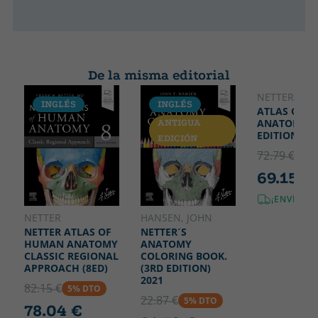
De la misma editorial
NETTER
INGLÉS
INGLÉS
INGLÉS
ATLAS OF 
ANATOMY.(
ANTIGUA
ANTIGUA
EDITION)
EDICIÓN
EDICIÓN
72.79 €
5% 
69.15 €
¡ENVÍO G
NETTER
HANSEN, JOHN
NETTER ATLAS OF
NETTER´S
HUMAN ANATOMY
ANATOMY
CLASSIC REGIONAL
COLORING BOOK.
APPROACH (8ED)
(3RD EDITION)
2021
82.15 €
5% DTO
22.87 €
5% DTO
78.04 €