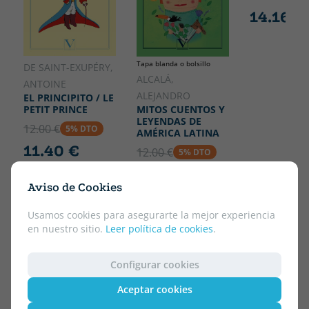
14.16 €
Tapa blanda o bolsillo
DE SAINT-EXUPÉRY,
ALCALÁ,
ANTOINE
ALEJANDRO
EL PRINCIPITO / LE
PETIT PRINCE
MITOS CUENTOS Y
LEYENDAS DE
12.00 €
5% DTO
AMÉRICA LATINA
11.40 €
12.00 €
5% DTO
11.40 €
Aviso de Cookies
Usamos cookies para asegurarte la mejor experiencia
en nuestro sitio.
Leer política de cookies
.
Configurar cookies
Aceptar cookies