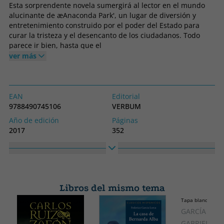
Esta sorprendente novela sumergirá al lector en el mundo
alucinante de æAnaconda Park', un lugar de diversión y
entretenimiento construido por el poder del Estado para
curar la tristeza y el desencanto de los ciudadanos. Todo
parece ir bien, hasta que el
ver más
EAN
Editorial
9788490745106
VERBUM
Año de edición
Páginas
2017
352
Encuadernación
Idioma
Tapa blanda o bolsillo
Castellano
Colección
Alto
NARRATIVA
195
Libros del mismo tema
Ancho
Tapa blanda o bol
140
GARCÍA MÁR
GABRIEL