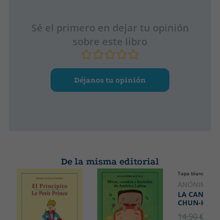
Sé el primero en dejar tu opinión
sobre este libro
Déjanos tu opinión
De la misma editorial
Tapa blanda o bol
ANÓNIMO
LA CANCIÓN
CHUN-HIAN
14.90 €
5% 