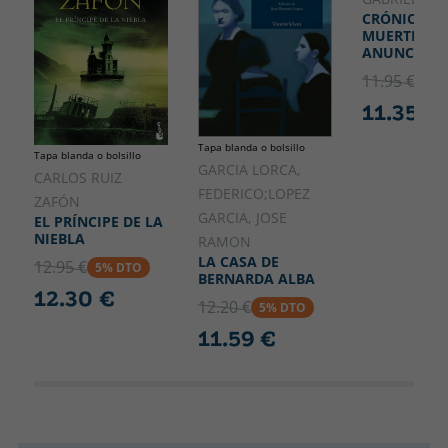
CRÓNICA D
MUERTE
ANUNCIAD
11.95 €
5% 
11.35 €
Tapa blanda o bolsillo
Tapa blanda o bolsillo
GARCIA LORCA,
CARLOS RUIZ
FEDERICO;LOPEZ
ZAFÓN
GARCIA, JOSE
EL PRÍNCIPE DE LA
NIEBLA
RAMON
LA CASA DE
12.95 €
5% DTO
BERNARDA ALBA
12.30 €
12.20 €
5% DTO
11.59 €