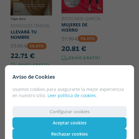
BOTICARIA GARCÍA
Tapa dura
MUJERES DE
SONSOLES ÓNEGA
HIERRO
LLEVARÁ TU
NOMBRE
21.90 €
5% DTO
23.90 €
5% DTO
20.81 €
22.71 €
¡ENVÍO GRATIS!
¡ENVÍO GRATIS!
Aviso de Cookies
Usamos cookies para asegurarte la mejor experiencia
en nuestro sitio.
Leer política de cookies
.
Configurar cookies
Aceptar cookies
Rechazar cookies