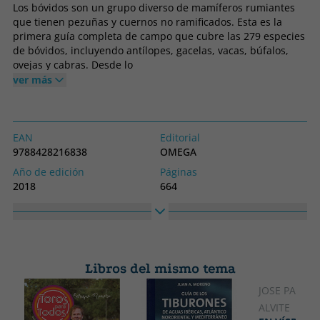
Los bóvidos son un grupo diverso de mamíferos rumiantes
que tienen pezuñas y cuernos no ramificados. Esta es la
primera guía completa de campo que cubre las 279 especies
de bóvidos, incluyendo antílopes, gacelas, vacas, búfalos,
ovejas y cabras. Desde lo
ver más
EAN
Editorial
9788428216838
OMEGA
Año de edición
Páginas
2018
664
Encuadernación
Idioma
Tapa blanda o bolsillo
Castellano
Colección
Alto
SIN COLECCION
300
Libros del mismo tema
Ancho
200
JOSE PARDI
ALVITE