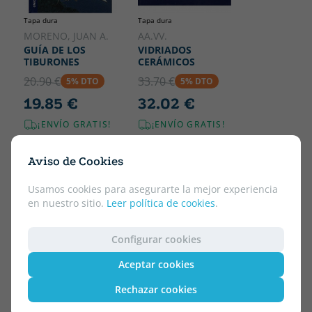
Tapa dura
Tapa dura
MORENO, JUAN A.
AA.VV.
GUÍA DE LOS
VIDRIADOS
TIBURONES
CERÁMICOS
20.90 €
33.70 €
5% DTO
5% DTO
19.85 €
32.02 €
¡ENVÍO GRATIS!
¡ENVÍO GRATIS!
Aviso de Cookies
Usamos cookies para asegurarte la mejor experiencia
en nuestro sitio.
Leer política de cookies
.
Configurar cookies
Aceptar cookies
Rechazar cookies