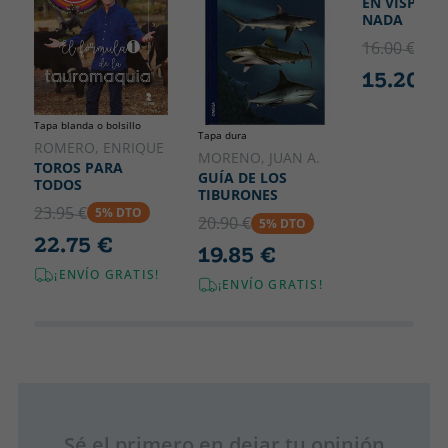
EN VÍSPERA
NADA
16.00 €
5% 
15.20 €
Tapa blanda o bolsillo
Tapa dura
ROMERO, ENRIQUE
MORENO, JUAN A.
TOROS PARA
GUÍA DE LOS
TODOS
TIBURONES
23.95 €
5% DTO
20.90 €
5% DTO
22.75 €
19.85 €
¡ENVÍO GRATIS!
¡ENVÍO GRATIS!
Sé el primero en dejar tu opinión