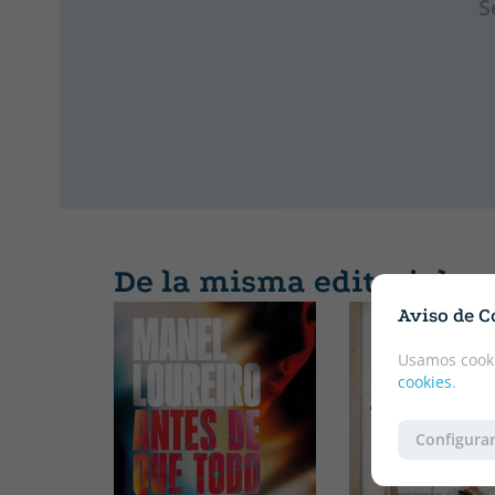
S
De la misma editorial
Aviso de C
Usamos cooki
cookies
.
Configurar