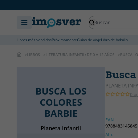
Libros más vendidos
Próximamente
Guías de viaje
Libro de bolsillo
LIBROS
LITERATURA INFANTIL: DE 0 A 12 AÑOS
BUSCA LO
Busca 
PLANETA INF
BUSCA LOS
0 o
COLORES
BARBIE
EAN
9788483145845
Planeta Infantil
Alto