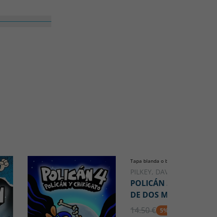
Tapa blanda o bolsillo
PILKEY, DAV
POLICÁN 3: HISTORIA
DE DOS MININOS
14.50 €
5% DTO