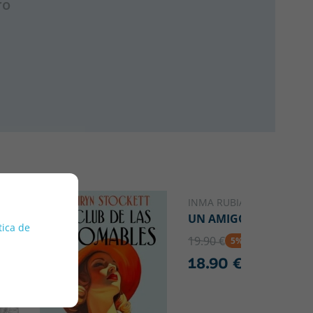
ro
INMA RUBIALES
UN AMIGO GRATIS
tica de
19.90 €
5% DTO
18.90 €