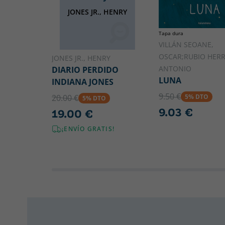
JONES JR., HENRY
Tapa dura
VILLÁN SEOANE,
OSCAR;RUBIO HERR
JONES JR., HENRY
ANTONIO
DIARIO PERDIDO
LUNA
INDIANA JONES
9.50 €
5% DTO
20.00 €
5% DTO
9.03 €
19.00 €
¡ENVÍO GRATIS!