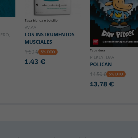
Tapa blanda o bolsillo
VV.AA.
LOS INSTRUMENTOS
ERO,
MUSCIALES
Tapa dura
1.50 €
5% DTO
PILKEY, DAV
1.43 €
POLICAN
14.50 €
5% DTO
13.78 €