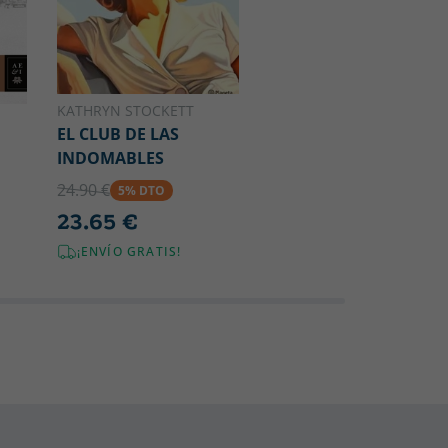
KATHRYN STOCKETT
EL CLUB DE LAS
INDOMABLES
24.90 €
5% DTO
23.65 €
¡ENVÍO GRATIS!