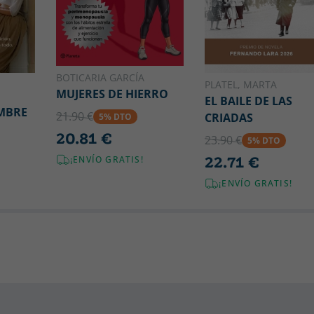
BOTICARIA GARCÍA
PLATEL, MARTA
MUJERES DE HIERRO
EL BAILE DE LAS
MBRE
21.90 €
CRIADAS
5% DTO
20.81 €
23.90 €
5% DTO
22.71 €
¡ENVÍO GRATIS!
¡ENVÍO GRATIS!