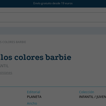
Envío gratuito desde 19 euros
S COLORES BARBIE
los colores barbie
ANTIL
piniones
Editorial
Colección
PLANETA
INFANTIL / JUVEN
Ancho