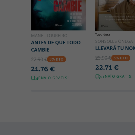
Tapa dura
MANEL LOUREIRO
SONSOLES ÓNEGA
ANTES DE QUE TODO
LLEVARÁ TU NO
CAMBIE
23.90 €
5% DTO
22.90 €
5% DTO
22.71 €
21.76 €
¡ENVÍO GRATIS!
¡ENVÍO GRATIS!