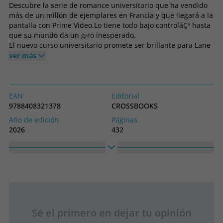
Descubre la serie de romance universitario que ha vendido
más de un millón de ejemplares en Francia y que llegará a la
pantalla con Prime Video.Lo tiene todo bajo controlâÇª hasta
que su mundo da un giro inesperado.
El nuevo curso universitario promete ser brillante para Lane
O'Neill. Campus Drivers, la aplicación que fundó junto a sus
ver más
mejores amigos, está arrasando. El concepto es sencillo,
ofrecen un servicio de transporte para estudiantes, al
volante de coches clásicos. A las chicas les encanta, y él solo
tiene una regla clara: mantener bajo llave sus emociones.
EAN
Editorial
No se ata. Jamás.
9788408321378
CROSSBOOKS
Pero entonces aparece Lois, la chica a la que su vecino acaba
Año de edición
Páginas
de dejar. Ella no tiene dónde pasar la noche y él le ofrece
2026
432
alojarse en su piso temporalmente. Lois es todo lo que no
Idioma
Nº colección
quiere en su vida, una chica sin rumbo e insoportablemente
Castellano
1
optimista. Pero, pese a que lo saca de quicio, ?por qué es
incapaz de echarla de su casa?
Colección
Alto
Entre paseos nocturnos, coches veloces y encuentros que
Ficción
225
disparan la adrenalina, ambos descubrirán que, a veces,
Ancho
perder el control es la mejor opción.
145
âÑñï¸Å Roommates to lovers
Sé el primero en dejar tu opinión
âÑñï¸Å Forced Proximity