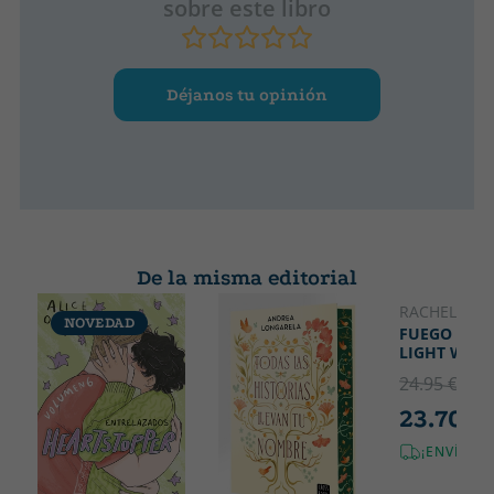
âÑñï¸Å Grumpy x Sunshine
sobre este libro
âÑñï¸Å Found Family
Déjanos tu opinión
De la misma editorial
RACHEL SCH
NOVEDAD
NOVEDA
FUEGO Y ME
LIGHT WIEL
24.95 €
5% 
23.70 €
¡ENVÍO G