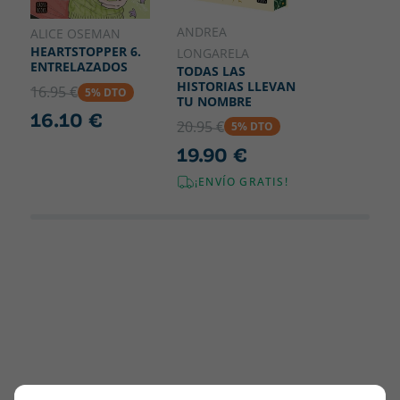
ANDREA
ALICE OSEMAN
HEARTSTOPPER 6.
LONGARELA
ENTRELAZADOS
TODAS LAS
HISTORIAS LLEVAN
16.95 €
5% DTO
TU NOMBRE
16.10 €
20.95 €
5% DTO
19.90 €
¡ENVÍO GRATIS!