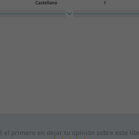
Castellano
1
Alto
Ancho
210
150
é el primero en dejar tu opinión sobre este lib