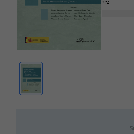
274
Colección
SIN COLECCION
S