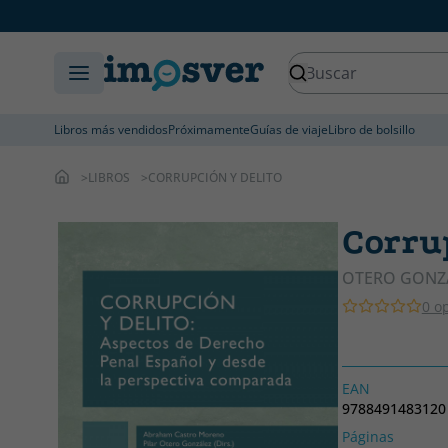
Libros más vendidos
Próximamente
Guías de viaje
Libro de bolsillo
LIBROS
CORRUPCIÓN Y DELITO
Corrup
OTERO GONZÁ
0 o
EAN
9788491483120
Páginas