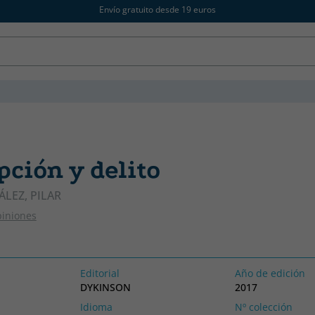
Envío gratuito desde 19 euros
ción y delito
LEZ, PILAR
piniones
Editorial
Año de edición
DYKINSON
2017
Idioma
Nº colección