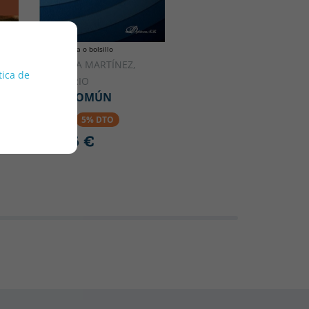
Tapa blanda o bolsillo
A
PARRILLA MARTÍNEZ,
tica de
ES
DESIDERIO
BIEN COMÚN
15.00 €
5% DTO
14.25 €