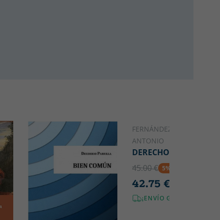
FERNÁNDEZ DE BUJÁN,
ANTONIO
DERECHO ROMANO
45.00 €
5% DTO
42.75 €
¡ENVÍO GRATIS!