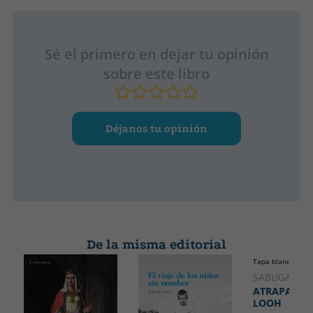
Sé el primero en dejar tu opinión
sobre este libro
Déjanos tu opinión
De la misma editorial
Tapa blanda o bol
SABUGAL, N
ATRAPADOS
LOOH