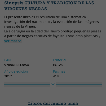
Sinopsis CULTURA Y TRADICION DE LAS
VIRGENES NEGRAS
El presente libro es el resultado de una sistemática
investigación del nacimiento y la evolución de las imágenes
negras de la Virgen.
La siderurgia en la Edad del Hierro produjo pequeñas piezas
a partir de negras escorias de fayalita. Estas eran plásticas y
moldeables y permitieron la conformación de figurillas
ver más
devocionales que parecen ser el origen de las vírgenes
negras.
La expresión del rostro de la Virgen, los objetos en sus
manos y la faz del Niño combinan devoción y función social,
EAN
Editorial
dotando a estas imágenes de un valor antropológico
9788416613854
EOLAS
incuestionable.
Año de edición
Páginas
2017
418
El nuevo trabajo de Antonio Madroñero explora cómo la
Encuadernación
Idioma
imaginería de tan peculiares vírgenes refleja los anhelos del
Tapa blanda o bolsillo
Castellano
hombre en lo material y en lo inmaterial, y cómo la mutua
influencia entre creyentes e imágenes modela la tradición
Colección
Alto
cultural y es, a su vez, el resultado de esta. Una original
SIN COLECCION
300
propuesta para interpretar el contenido de las imágenes,
Libros del mismo tema
Ancho