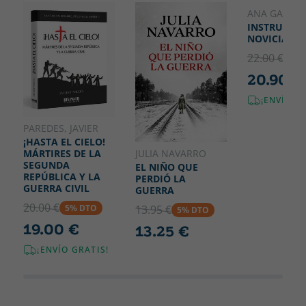
donde simultáneamente se expresan las ideas del
200
ANA GARRIG
subconsciente, de la religión y de la tradición social y
INSTRUCCIÓ
cultural que jalonan el curso de la historia.
NOVICIAS
22.00 €
5% 
20.90 €
¡ENVÍO G
PAREDES, JAVIER
¡HASTA EL CIELO!
JULIA NAVARRO
MÁRTIRES DE LA
SEGUNDA
EL NIÑO QUE
REPÚBLICA Y LA
PERDIÓ LA
GUERRA CIVIL
GUERRA
20.00 €
5% DTO
13.95 €
5% DTO
19.00 €
13.25 €
¡ENVÍO GRATIS!