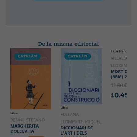
De la misma editorial
Tapa blanda o bol
CATALÁN
CATALÁN
CATALÁ
VILLALONGA
LLORENÇ
MORT DE D
(BBM) 2A ED
11.00 €
5% 
10.45 €
Libro
Libro
FULLANA
BENNI, STEFANO
LLOMPART, MIQUEL
MARGHERITA
DICCIONARI DE
DOLCEVITA
L'ART I DELS