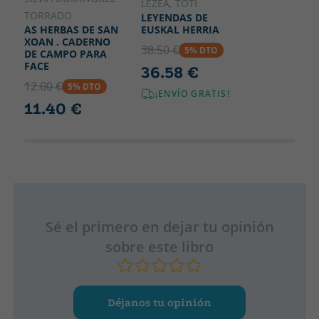
LEZEA, TOTI
TORRADO
LEYENDAS DE
EUSKAL HERRIA
AS HERBAS DE SAN
XOAN . CADERNO
38.50 €
5% DTO
DE CAMPO PARA
FACE
36.58 €
12.00 €
5% DTO
¡ENVÍO GRATIS!
11.40 €
Sé el primero en dejar tu opinión
sobre este libro
Déjanos tu opinión