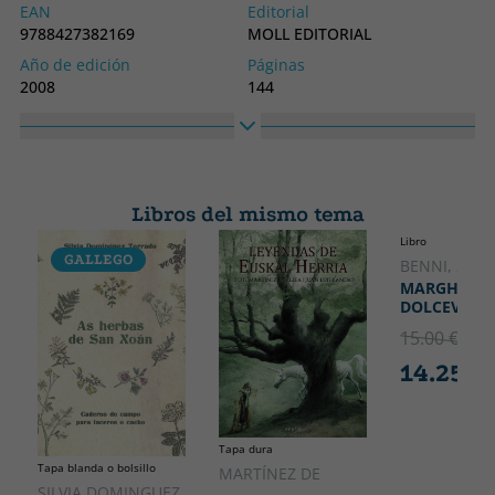
EAN
Editorial
9788427382169
MOLL EDITORIAL
Año de edición
Páginas
2008
144
Encuadernación
Idioma
Libro
Catalán
Colección
Alto
SIN COLECCION
210
Libros del mismo tema
Ancho
Libro
130
GALLEGO
CATALÁ
BENNI, STE
MARGHERIT
DOLCEVITA
15.00 €
5% 
14.25 €
Tapa dura
Tapa blanda o bolsillo
MARTÍNEZ DE
SILVIA DOMINGUEZ