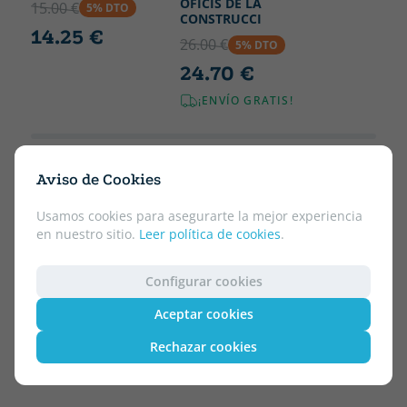
OFICIS DE LA
15.00 €
5% DTO
CONSTRUCCI
14.25 €
26.00 €
5% DTO
24.70 €
¡ENVÍO GRATIS!
Aviso de Cookies
Usamos cookies para asegurarte la mejor experiencia
en nuestro sitio.
Leer política de cookies
.
Configurar cookies
Aceptar cookies
Rechazar cookies