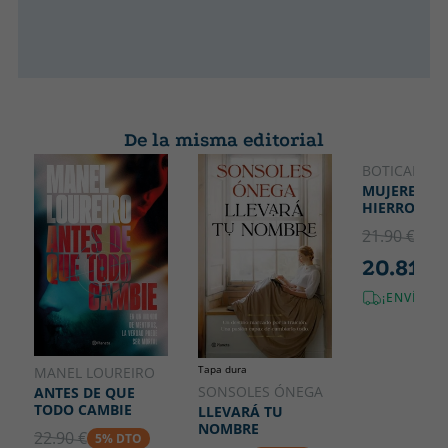
De la misma editorial
BOTICARIA 
MUJERES DE
HIERRO
21.90 €
5% 
20.81 €
¡ENVÍO G
Tapa dura
MANEL LOUREIRO
SONSOLES ÓNEGA
ANTES DE QUE
TODO CAMBIE
LLEVARÁ TU
NOMBRE
22.90 €
5% DTO