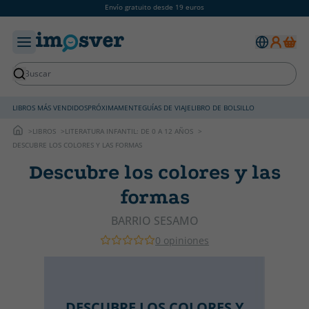
Envío gratuito desde 19 euros
LIBROS MÁS VENDIDOS
PRÓXIMAMENTE
GUÍAS DE VIAJE
LIBRO DE BOLSILLO
LIBROS
LITERATURA INFANTIL: DE 0 A 12 AÑOS
DESCUBRE LOS COLORES Y LAS FORMAS
Descubre los colores y las
formas
BARRIO SESAMO
0 opiniones
DESCUBRE LOS COLORES Y