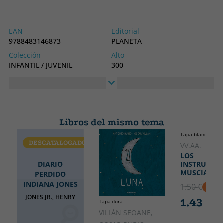
EAN
Editorial
9788483146873
PLANETA
Colección
Alto
INFANTIL / JUVENIL
300
Ancho
200
Libros del mismo tema
Tapa blanda o bol
DESCATALOGADO
VV.AA.
LOS
DIARIO
INSTRUMEN
MUSCIALES
PERDIDO
INDIANA JONES
1.50 €
5% D
JONES JR., HENRY
1.43 €
Tapa dura
VILLÁN SEOANE,