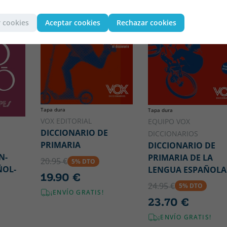
 cookies
Aceptar cookies
Rechazar cookies
Tapa dura
Tapa dura
VOX EDITORIAL
EQUIPO VOX
DICCIONARIO DE
DICCIONARIOS
PRIMARIA
DICCIONARIO DE
N-
PRIMARIA DE LA
20.95 €
5% DTO
ÑOL-
LENGUA ESPAÑOLA
19.90 €
24.95 €
5% DTO
¡ENVÍO GRATIS!
23.70 €
¡ENVÍO GRATIS!