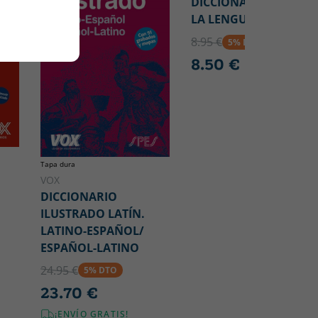
DICCIONARIO MINI DE
LA LENGUA ESPAÑOLA
8.95 €
5% DTO
8.50 €
Tapa dura
VOX
DICCIONARIO
ILUSTRADO LATÍN.
LATINO-ESPAÑOL/
ESPAÑOL-LATINO
24.95 €
5% DTO
23.70 €
¡ENVÍO GRATIS!