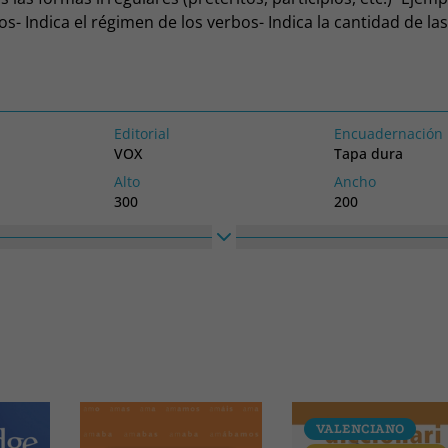
os- Indica el régimen de los verbos- Indica la cantidad de las
ves)- 91 grabados, mapas y explicaciones- Cuaderno de 64 p
a latina (morfología y sintaxis) para ayudar de forma rápid
traducción.
Editorial
Encuadernación
VOX
Tapa dura
Alto
Ancho
300
200
VALENCIANO