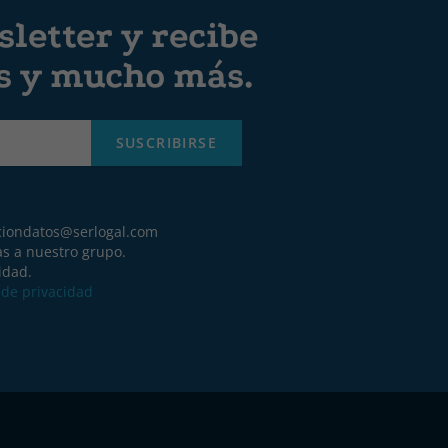
letter y recibe
es y mucho más.
SUSCRIBIRSE
ciondatos@serlogal.com
as a nuestro grupo.
idad.
a de privacidad