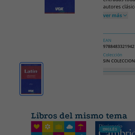
autores clásic
(largas y bre
ver más
breve gramátic
ejercicios de 
EAN
9788483321942
Colección
SIN COLECCION
Libros del mismo tema
INGLÉS