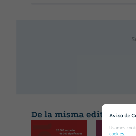
S
De la misma editorial
Aviso de C
Usamos cooki
cookies
.