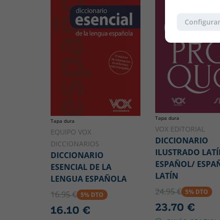
Configurar
Tapa dura
Tapa dura
VOX EDITORIAL
EQUIPO VOX
DICCIONARIO
DICCIONARIOS
ILUSTRADO LATÍ
DICCIONARIO
ESPAÑOL/ ESPA
ESENCIAL DE LA
LATÍN
LENGUA ESPAÑOLA
24.95 €
5% DTO
16.95 €
5% DTO
23.70 €
16.10 €