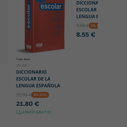
DICCIONARIO
ESCOLAR LUX DE LA
LENGUA ESPAÑOLA
9.00 €
5% DTO
8.55 €
Tapa dura
VV.AA.
DICCIONARIO
ESCOLAR DE LA
LENGUA ESPAÑOLA
22.95 €
5% DTO
21.80 €
¡ENVÍO GRATIS!