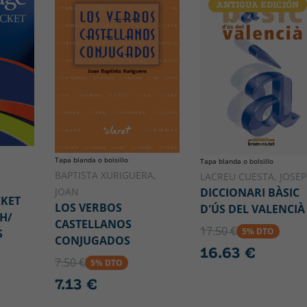
ANTIGUA EDICIÓN
Tapa blanda o bolsillo
Tapa blanda o bolsillo
BAPTISTA XURIGUERA,
LACREU CUESTA, JOSEP
JOAN
DICCIONARI BÀSIC
KET
LOS VERBOS
D'ÚS DEL VALENCIÀ
H/
CASTELLANOS
17.50 €
5% DTO
S
CONJUGADOS
16.63 €
7.50 €
5% DTO
7.13 €