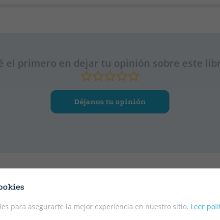
é el primero en dejar tu opinión sobre este lib
Déjanos tu opinión
ookies
es para asegurarte la mejor experiencia en nuestro sitio.
Leer polí
ANTIGUA EDICIÓN