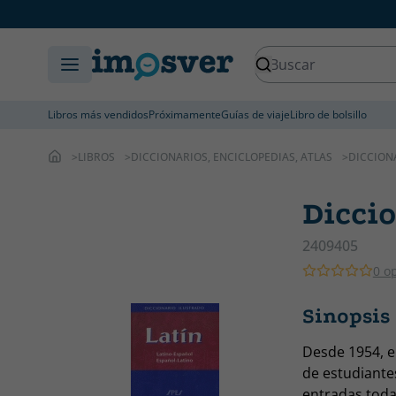
Libros más vendidos
Próximamente
Guías de viaje
Libro de bolsillo
LIBROS
DICCIONARIOS, ENCICLOPEDIAS, ATLAS
DICCION
Diccio
2409405
0 o
Sinopsis 
Desde 1954, e
de estudiante
entradas todas