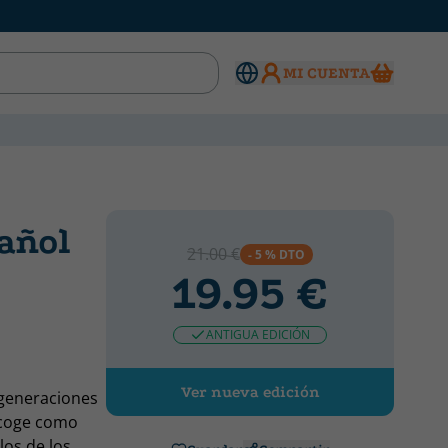
MI CUENTA
pañol
21.00 €
- 5 % DTO
19.95 €
ANTIGUA EDICIÓN
Ver nueva edición
 generaciones
ecoge como
los de los