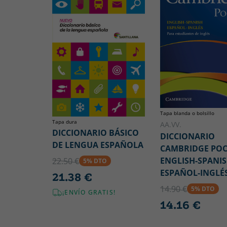
Tapa blanda o bolsillo
Tapa dura
AA.VV.
DICCIONARIO BÁSICO
DICCIONARIO
DE LENGUA ESPAÑOLA
CAMBRIDGE POC
ENGLISH-SPANIS
22.50 €
5% DTO
ESPAÑOL-INGLÉ
21.38 €
14.90 €
5% DTO
¡ENVÍO GRATIS!
14.16 €