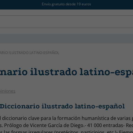
Envío gratuito desde 19 euros
ARIO ILUSTRADO LATINO-ESPAÑOL
nario ilustrado latino-es
piniones
Diccionario ilustrado latino-español
l diccionario clave para la formación humanística de varias
s. Prólogo de Vicente García de Diego.- 41 000 entradas- R
 las formas irregulares (pretéritos, participios, etc.)- Ejemp