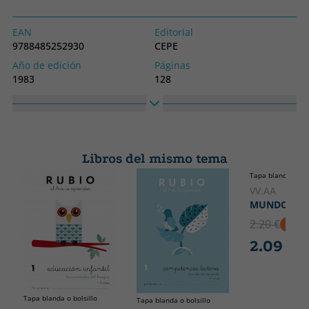
EAN
Editorial
9788485252930
CEPE
Año de edición
Páginas
1983
128
Idioma
Colección
Castellano
SIN COLECCION
Alto
Ancho
170
240
Libros del mismo tema
Tapa blanda o bol
VV.AA
MUNDO ESP
2.20 €
5% D
2.09 €
Tapa blanda o bolsillo
Tapa blanda o bolsillo