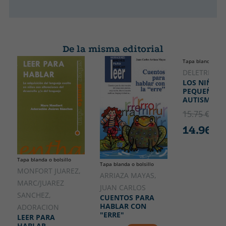
De la misma editorial
Tapa blanda o bol
DELETREA
LOS NIÑOS
PEQUEÑOS 
AUTISMO
15.75 €
5% 
14.96 €
Tapa blanda o bolsillo
Tapa blanda o bolsillo
MONFORT JUAREZ,
ARRIAZA MAYAS,
MARC/JUAREZ
JUAN CARLOS
SANCHEZ,
CUENTOS PARA
HABLAR CON
ADORACION
"ERRE"
LEER PARA
HABLAR