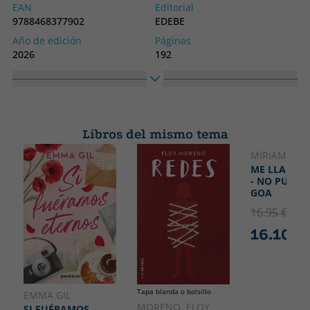
EAN
Editorial
9788468377902
EDEBE
Año de edición
Páginas
2026
192
Idioma
Colección
Castellano
BIBLIOTECA CARE SANTOS
Libros del mismo tema
MÍRIAM TIR
ME LLAMO 
- NO PUEDO
GOA
16.95 €
5% 
16.10 €
Tapa blanda o bolsillo
EMMA GIL
MORENO, ELOY
SI FUÉRAMOS