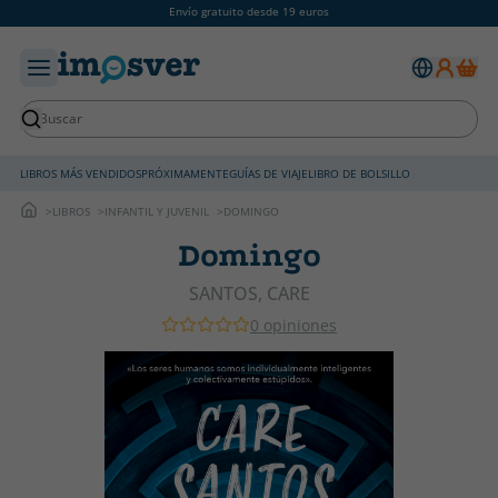
Envío gratuito desde 19 euros
LIBROS MÁS VENDIDOS
PRÓXIMAMENTE
GUÍAS DE VIAJE
LIBRO DE BOLSILLO
LIBROS
INFANTIL Y JUVENIL
DOMINGO
Domingo
SANTOS, CARE
0 opiniones