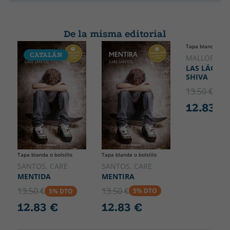
De la misma editorial
Tapa blanda o bol
CATALÁN
MALLORQUÍ,
LAS LÁGRIM
SHIVA
13.50 €
5% 
12.83 €
Tapa blanda o bolsillo
Tapa blanda o bolsillo
SANTOS, CARE
SANTOS, CARE
MENTIRA
MENTIDA
13.50 €
13.50 €
5% DTO
5% DTO
12.83 €
12.83 €